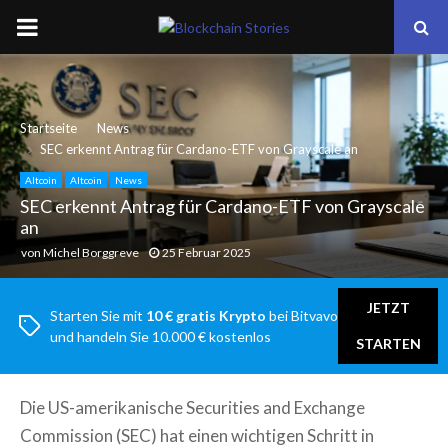
PRIMARY
MENU
Startseite
News
SEC erkennt Antrag für Cardano-ETF von Grayscale an
Altcoin
Altcoin
News
SEC erkennt Antrag für Cardano-ETF von Grayscale
an
von
Michel Borggreve
25 Februar 2025
JETZT
Starten Sie mit
10 € gratis Krypto
bei Bitvavo
und handeln Sie 10.000 € kostenlos
STARTEN
Die US-amerikanische Securities and Exchange
Commission (SEC) hat einen wichtigen Schritt in