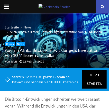
PRIMARY
MENU
Startseite
News
Auch in Afrika Bitcoin-Entwicklungen: Investition von 10 Millionen
US-Dollar
Bitcoin
News
Auch in Afrika Bitcoin-Entwicklungen: Investition
von 10 Millionen US-Dollar
von
Scott
22 Februar 2025
JETZT
Starten Sie mit
10 € gratis Bitcoin
bei
Bitvavo und handeln Sie 10.000 € kostenlos
STARTEN
Die Bitcoin-Entwicklungen schreiten weltweit rasant
voran. Während die Entwicklungen in den USA klar