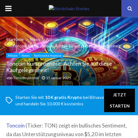
PRIMARY
MENU
Startseite
News
Altcoin
Toncoin Kursprognose: Achten Sie auf diese Kaufgelegenheit!
Altcoin
News
Technische Analyse
Toncoin Kursprognose: Achten Sie auf diese
Kaufgelegenheit!
von
Timo Bruinsma
15 Januar 2025
JETZT
Starten Sie mit
10 € gratis Krypto
bei Bitvavo
und handeln Sie 10.000 € kostenlos
STARTEN
Toncoin
(Ticker: TON) zeigt ein bullisches Sentiment,
da das Unterstützungsniveau von $5,20 im letzten