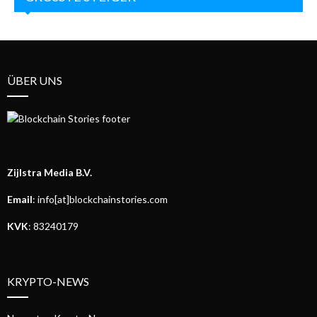
ÜBER UNS
Zijlstra Media B.V.
Email
: info[at]blockchainstories.com
KVK
: 83240179
KRYPTO-NEWS