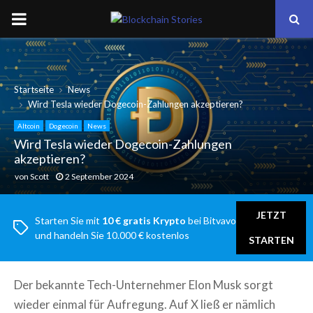
PRIMARY
MENU
Startseite
News
Wird Tesla wieder Dogecoin-Zahlungen akzeptieren?
Altcoin
Dogecoin
News
Wird Tesla wieder Dogecoin-Zahlungen
akzeptieren?
von
Scott
2 September 2024
JETZT
Starten Sie mit
10 € gratis Krypto
bei Bitvavo
und handeln Sie 10.000 € kostenlos
STARTEN
Der bekannte Tech-Unternehmer Elon Musk sorgt
wieder einmal für Aufregung. Auf X ließ er nämlich