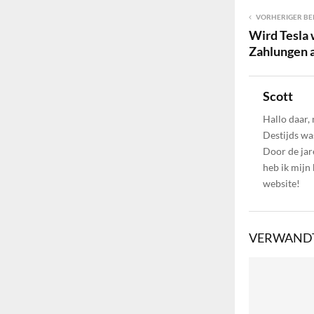
VORHERIGER BE
Wird Tesla
Zahlungen 
Scott
Hallo daar,
Destijds wa
Door de jar
heb ik mijn
website!
VERWANDT