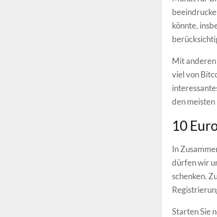
beeindrucke
könnte, insb
berücksichti
Mit anderen 
viel von Bitc
interessante
den meisten F
10 Euro
In Zusammena
dürfen wir 
schenken. Zu
Registrierun
Starten Sie 