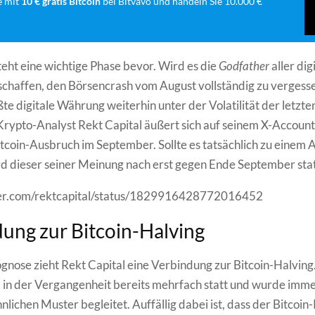
e mit
10 € gratis Bitcoin
bei Bitvavo und handeln Sie 10.000 €
steht eine wichtige Phase bevor. Wird es die
Godfather
aller dig
chaffen, den Börsencrash vom August vollständig zu vergess
ßte digitale Währung weiterhin unter der Volatilität der letz
Krypto-Analyst Rekt Capital äußert sich auf seinem X-Accoun
tcoin-Ausbruch im September. Sollte es tatsächlich zu einem
 dieser seiner Meinung nach erst gegen Ende September stat
tter.com/rektcapital/status/1829916428772016452
ung zur Bitcoin-Halving
ognose zieht Rekt Capital eine Verbindung zur Bitcoin-Halving
 in der Vergangenheit bereits mehrfach statt und wurde imm
nlichen Muster begleitet. Auffällig dabei ist, dass der Bitcoin