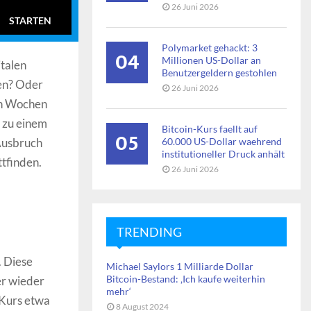
26 Juni 2026
STARTEN
Polymarket gehackt: 3
04
Millionen US-Dollar an
italen
Benutzergeldern gestohlen
en? Oder
26 Juni 2026
ten Wochen
t zu einem
Bitcoin-Kurs faellt auf
05
 Ausbruch
60.000 US-Dollar waehrend
institutioneller Druck anhält
tfinden.
26 Juni 2026
TRENDING
. Diese
Michael Saylors 1 Milliarde Dollar
Bitcoin-Bestand: ‚Ich kaufe weiterhin
er wieder
mehr‘
-Kurs etwa
8 August 2024