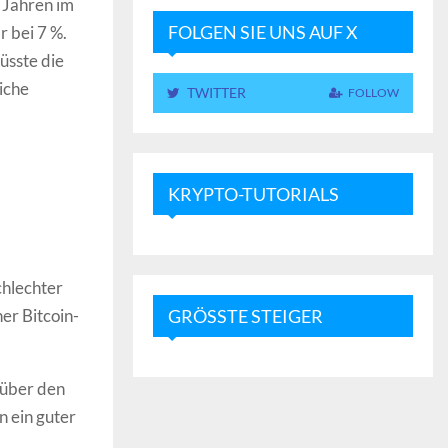
n Jahren im
FOLGEN SIE UNS AUF X
r bei 7 %.
üsste die
iche
TWITTER
FOLLOW
KRYPTO-TUTORIALS
chlechter
ner Bitcoin-
GRÖSSTE STEIGER
 über den
n ein guter