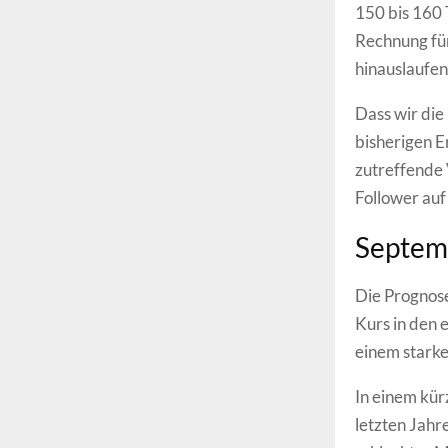
150 bis 160 
Rechnung fü
hinauslaufen
Dass wir die
bisherigen E
zutreffende 
Follower auf
Septemb
Die Prognose 
Kurs in den 
einem starke
In einem kür
letzten Jahr