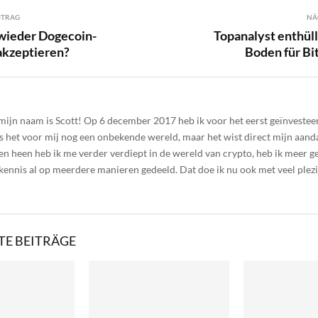
ITRAG
NÄ
 wieder Dogecoin-
Topanalyst enthül
akzeptieren?
Boden für Bi
 mijn naam is Scott! Op 6 december 2017 heb ik voor het eerst geïnvesteer
s het voor mij nog een onbekende wereld, maar het wist direct mijn aanda
en heen heb ik me verder verdiept in de wereld van crypto, heb ik meer g
 kennis al op meerdere manieren gedeeld. Dat doe ik nu ook met veel plez
E BEITRÄGE