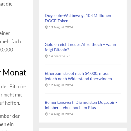
at die
Dogecoin-Wal bewegt 103 Millionen
DOGE-Token
13 August 2024
einer
t mehrfach
Gold erreicht neues Allzeithoch – wann
500.000
folgt Bitcoin?
14 März 2025
r Monat
Ethereum strebt nach $4.000, muss
jedoch noch Widerstand überwinden
12 August 2024
 der Bitcoin-
r nicht mit
uf hoffen.
Bemerkenswert: Die meisten Dogecoin-
Inhaber stehen noch im Plus
14 August 2024
tember der
hen ein