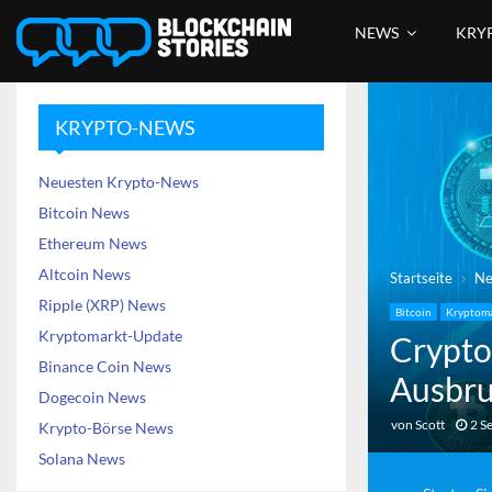
NEWS
KRY
KRYPTO-NEWS
Neuesten Krypto-News
Bitcoin News
Ethereum News
Altcoin News
Startseite
N
Ripple (XRP) News
Bitcoin
Kryptoma
Kryptomarkt-Update
Crypto
Binance Coin News
Ausbru
Dogecoin News
von
Scott
2 S
Krypto-Börse News
Solana News