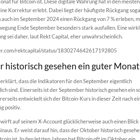
onat für Bitcoin ist. Diese digitale Währung hat in den meiste
ne Korrektur erlebt. Dabei liegt der häufigste Rückgang soga
in auch im September 2024 einen Rückgang von 7 % erleben, m
wegung Ende September besonders stark ausfallen. Eine wirkl
ng sei daher, laut Rekt Capital, eher unwahrscheinlich.
tter.com/rektcapital/status/1830274642617192805
 historisch gesehen ein guter Monat
 erklärt, dass die Indikatoren für den September eigentlich
ich sind. Einerseits ist der September historisch gesehen ein s
rseits entwickelt sich der Bitcoin-Kurs in dieser Zeit nach ei
g positiv.
 wirft auf seinem X-Account glücklicherweise auch einen Blick
naus. Er weist darauf hin, dass der Oktober historisch gesehe
coin ist. In den letzten Jahren hat Bitcoin oft im Oktober ein