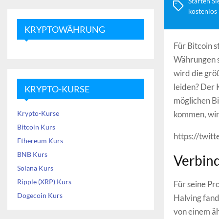
Starten Si
kostenlos
KRYPTOWÄHRUNG
Für Bitcoin 
Währungen s
wird die grö
leiden? Der 
KRYPTO-KURSE
möglichen Bi
Krypto-Kurse
kommen, wird
Bitcoin Kurs
https://twi
Ethereum Kurs
BNB Kurs
Verbind
Solana Kurs
Ripple (XRP) Kurs
Für seine Pr
Dogecoin Kurs
Halving fand
von einem äh