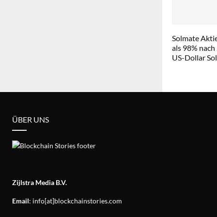
Solmate Aktie
als 98% nach
US-Dollar So
ÜBER UNS
Zijlstra Media B.V.
Email
: info[at]blockchainstories.com