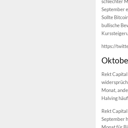
schlechter M
September ei
Sollte Bitco
bullische Be
Kurssteigeru
https://twi
Oktober
Rekt Capital
widersprüchl
Monat, andere
Halving häufi
Rekt Capital
September hi
Monat für Bit