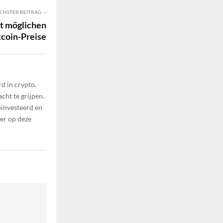
CHSTER BEITRAG
lt möglichen
tcoin-Preise
d in crypto.
cht te grijpen.
eïnvesteerd en
ier op deze