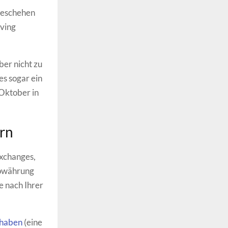
geschehen
lving
er nicht zu
es sogar ein
 Oktober in
ern
Exchanges,
towährung
e nach Ihrer
thaben
(eine