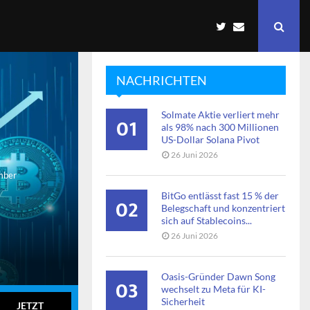
NACHRICHTEN
Solmate Aktie verliert mehr
01
als 98% nach 300 Millionen
US-Dollar Solana Pivot
26 Juni 2026
mber
BitGo entlässt fast 15 % der
02
Belegschaft und konzentriert
sich auf Stablecoins...
26 Juni 2026
Oasis-Gründer Dawn Song
03
wechselt zu Meta für KI-
Sicherheit
JETZT