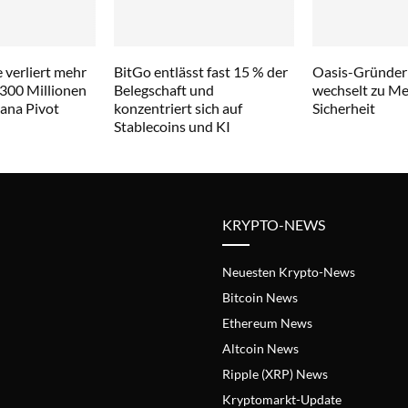
 verliert mehr
BitGo entlässt fast 15 % der
Oasis-Gründer
 300 Millionen
Belegschaft und
wechselt zu Met
lana Pivot
konzentriert sich auf
Sicherheit
Stablecoins und KI
KRYPTO-NEWS
Neuesten Krypto-News
Bitcoin News
Ethereum News
Altcoin News
Ripple (XRP) News
Kryptomarkt-Update