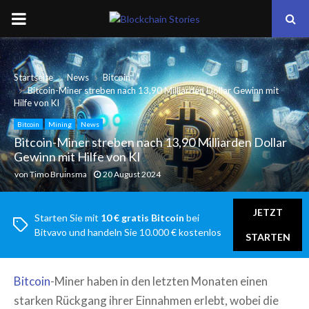
PRIMARY
MENU
Startseite
News
Bitcoin
Bitcoin-Miner streben nach 13,90 Milliarden Dollar Gewinn mit
Hilfe von KI
Bitcoin
Mining
News
Bitcoin-Miner streben nach 13,90 Milliarden Dollar
Gewinn mit Hilfe von KI
von
Timo Bruinsma
20 August 2024
JETZT
Starten Sie mit
10 € gratis Bitcoin
bei
Bitvavo und handeln Sie 10.000 € kostenlos
STARTEN
Bitcoin
-Miner haben in den letzten Monaten einen
starken Rückgang ihrer Einnahmen erlebt, wobei die