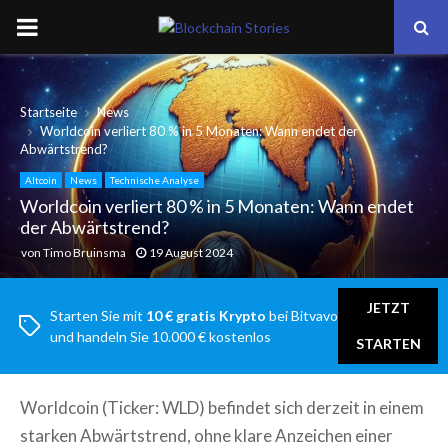
PRIMARY
MENU
Startseite
News
Worldcoin verliert 80 % in 5 Monaten: Wann endet der
Abwärtstrend?
Altcoin
News
Technische Analyse
Worldcoin verliert 80 % in 5 Monaten: Wann endet
der Abwärtstrend?
von
Timo Bruinsma
19 August 2024
JETZT
Starten Sie mit
10 € gratis Krypto
bei Bitvavo
und handeln Sie 10.000 € kostenlos
STARTEN
Worldcoin (Ticker: WLD) befindet sich derzeit in einem
starken Abwärtstrend, ohne klare Anzeichen einer