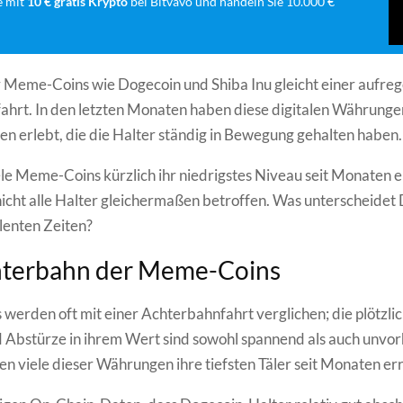
e mit
10 € gratis Krypto
bei Bitvavo und handeln Sie 10.000 €
 Meme-Coins wie Dogecoin und Shiba Inu gleicht einer aufre
hrt. In den letzten Monaten haben diese digitalen Währunge
 erlebt, die die Halter ständig in Bewegung gehalten haben.
e Meme-Coins kürzlich ihr niedrigstes Niveau seit Monaten e
nicht alle Halter gleichermaßen betroffen. Was unterscheidet 
lenten Zeiten?
hterbahn der Meme-Coins
erden oft mit einer Achterbahnfahrt verglichen; die plötzli
 Abstürze in ihrem Wert sind sowohl spannend als auch unvo
en viele dieser Währungen ihre tiefsten Täler seit Monaten err