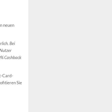
en neuen
lich. Bei
 Nutzer
20% Cashback
t-Card-
fitieren Sie