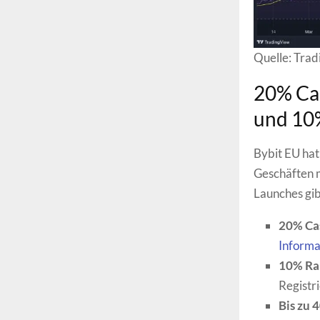
Quelle: Tra
20% Cas
und 10
Bybit EU hat 
Geschäften m
Launches gibt
20% Ca
Informa
10% Ra
Registr
Bis zu 