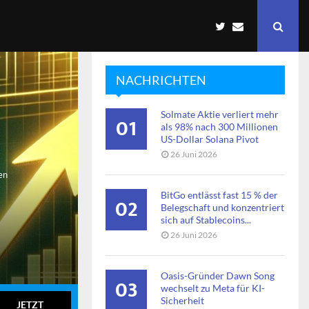
NACHRICHTEN
Solmate Aktie verliert mehr
01
als 98% nach 300 Millionen
US-Dollar Solana Pivot
26 Juni 2026
en
BitGo entlässt fast 15 % der
02
Belegschaft und konzentriert
sich auf Stablecoins...
26 Juni 2026
Oasis-Gründer Dawn Song
03
wechselt zu Meta für KI-
Sicherheit
JETZT