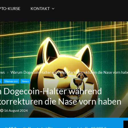
PTO-KURSE
KONTAKT
ews
Warum Dogecoin-Halter während Marktkorrekturen die Nase vorn hab
n
Memecoin
News
 Dogecoin-Halter während
orrekturen die Nase vorn haben
16 August 2024