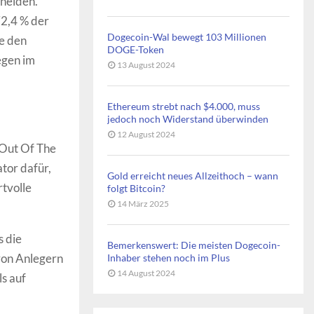
neiden.
72,4 % der
Dogecoin-Wal bewegt 103 Millionen
se den
DOGE-Token
egen im
13 August 2024
Ethereum strebt nach $4.000, muss
jedoch noch Widerstand überwinden
12 August 2024
/Out Of The
ator dafür,
Gold erreicht neues Allzeithoch – wann
rtvolle
folgt Bitcoin?
14 März 2025
s die
Bemerkenswert: Die meisten Dogecoin-
von Anlegern
Inhaber stehen noch im Plus
14 August 2024
s auf