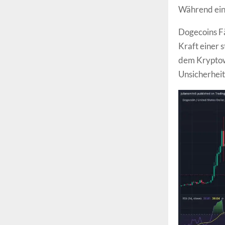
Während eini
Dogecoins Fä
Kraft einer 
dem Kryptowä
Unsicherheit