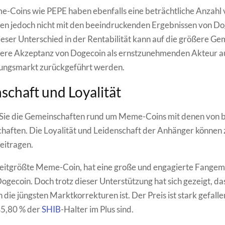
-Coins wie PEPE haben ebenfalls eine beträchtliche Anzahl 
nen jedoch nicht mit den beeindruckenden Ergebnissen von D
ieser Unterschied in der Rentabilität kann auf die größere Ge
itere Akzeptanz von Dogecoin als ernstzunehmenden Akteur 
ngsmarkt zurückgeführt werden.
chaft und Loyalität
 Sie die Gemeinschaften rund um Meme-Coins mit denen von b
haften. Die Loyalität und Leidenschaft der Anhänger können
eitragen.
weitgrößte Meme-Coin, hat eine große und engagierte Fangem
Dogecoin. Doch trotz dieser Unterstützung hat sich gezeigt, da
die jüngsten Marktkorrekturen ist. Der Preis ist stark gefalle
45,80 % der
SHIB
-Halter im Plus sind.