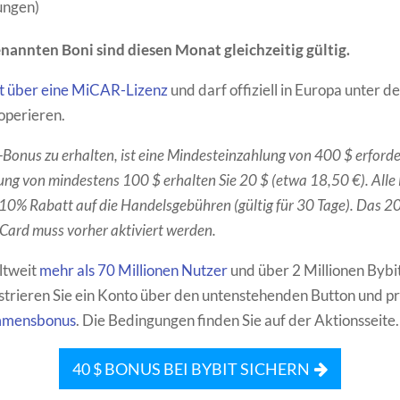
ungen)
nannten Boni sind diesen Monat gleichzeitig gültig.
gt über eine MiCAR-Lizenz
und darf offiziell in Europa unter d
operieren.
onus zu erhalten, ist eine Mindesteinzahlung von 400 $ erforder
ung von mindestens 100 $ erhalten Sie 20 $ (etwa 18,50 €). Alle
 10% Rabatt auf die Handelsgebühren (gültig für 30 Tage). Das 
 Card muss vorher aktiviert werden.
ltweit
mehr als 70 Millionen Nutzer
und über 2 Millionen Bybi
strieren Sie ein Konto über den untenstehenden Button und pro
mmensbonus
. Die Bedingungen finden Sie auf der Aktionsseite.
40 $ BONUS BEI BYBIT SICHERN