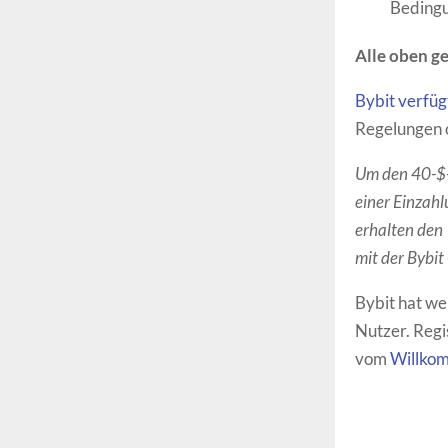
Beding
Alle oben ge
Bybit verfü
Regelungen 
Um den 40-$-B
einer Einzahl
erhalten den
mit der Bybit
Bybit hat we
Nutzer. Regi
vom
Willko