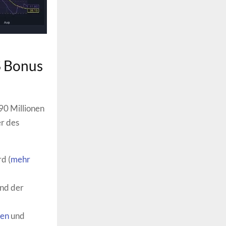
$ Bonus
 90 Millionen
r des
d (
mehr
end der
nen
und