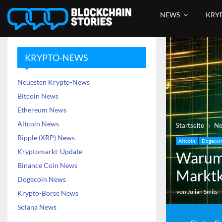
NEWS
KRY
KRYPTO-NEWS
Neuesten Krypto-News
Bitcoin News
Ethereum News
Altcoin News
Startseite
N
Ripple (XRP) News
Altcoin
Dogecoi
Kryptomarkt-Update
Warum
Binance Coin News
Marktk
Dogecoin News
von
Julian Smits
Krypto-Börse News
Solana News