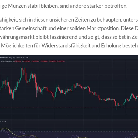
ge Münzen stabil bleiben, sind andere stärker betroffen.
higkeit, sich in diesen unsicheren Zeiten zu behaupten, unters
starken Gemeinschaft und einer soliden Marktposition. Diese
hrungsmarkt bleibt faszinierend und zeigt, dass selbst in Ze
 Möglichkeiten für Widerstandsfähigkeit und Erholung besteh