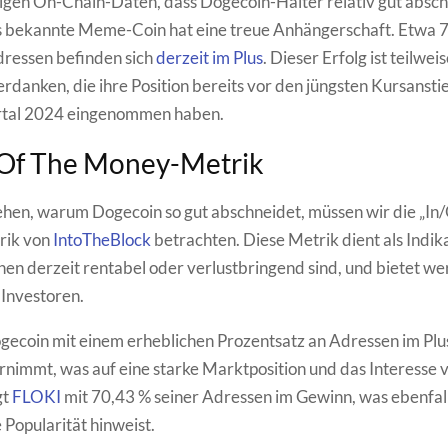
gen On-Chain-Daten, dass Dogecoin-Halter relativ gut absch
ts bekannte Meme-Coin hat eine treue Anhängerschaft. Etwa 
ressen befinden sich
derzeit im Plus
. Dieser Erfolg ist teilwei
erdanken, die ihre Position bereits vor den jüngsten Kursansti
rtal 2024 eingenommen haben.
 Of The Money-Metrik
hen, warum Dogecoin so gut abschneidet, müssen wir die „In
rik von
IntoTheBlock
betrachten. Diese Metrik dient als Indik
onen derzeit rentabel oder verlustbringend sind, und bietet we
 Investoren.
coin mit einem erheblichen Prozentsatz an Adressen im Plu
nimmt, was auf eine starke Marktposition und das Interesse 
gt
FLOKI
mit 70,43 % seiner Adressen im Gewinn, was ebenfall
opularität hinweist.