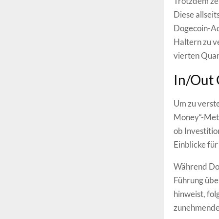
Trotzdem zei
Diese allsei
Dogecoin-Ad
Haltern zu v
vierten Qua
In/Out
Um zu verste
Money“-Met
ob Investiti
Einblicke für
Während Doge
Führung über
hinweist, fol
zunehmende P