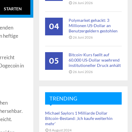
26 Juni 2026
STARTEN
Polymarket gehackt: 3
04
Millionen US-Dollar an
genden
Benutzergeldern gestohlen
n heftige
26 Juni 2026
Bitcoin-Kurs faellt auf
05
rreicht
60.000 US-Dollar waehrend
Dogecoin in
institutioneller Druck anhält
26 Juni 2026
TRENDING
chen
rhersehbar.
Michael Saylors 1 Milliarde Dollar
Bitcoin-Bestand: ‚Ich kaufe weiterhin
eicht.
mehr‘
8 August 2024