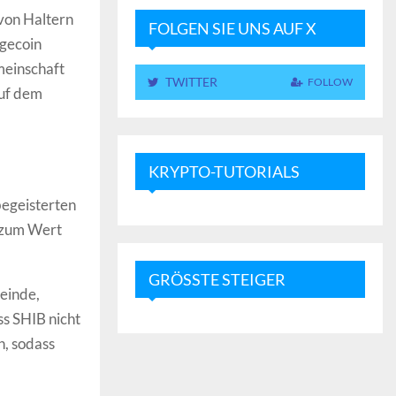
von Haltern
FOLGEN SIE UNS AUF X
ogecoin
meinschaft
TWITTER
FOLLOW
auf dem
KRYPTO-TUTORIALS
egeisterten
 zum Wert
GRÖSSTE STEIGER
einde,
ss SHIB nicht
n, sodass