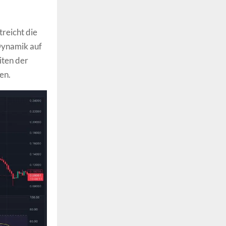
treicht die
 Dynamik auf
iten der
en.