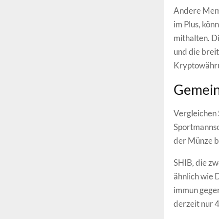
Andere Meme
im Plus, kön
mithalten. D
und die bre
Kryptowähru
Gemeins
Vergleichen
Sportmannsc
der Münze b
SHIB, die z
ähnlich wie 
immun gegen 
derzeit nur 