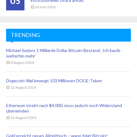
05
institutioneller Druck anhält
26 Juni 2026
TRENDING
Michael Saylors 1 Milliarde Dollar Bitcoin-Bestand: ‚Ich kaufe
weiterhin mehr‘
8 August 2024
Dogecoin-Wal bewegt 103 Millionen DOGE-Token
13 August 2024
Ethereum strebt nach $4.000, muss jedoch noch Widerstand
überwinden
12 August 2024
Gold erreicht neues Allzeithoch – wann folgt Bitcoin?