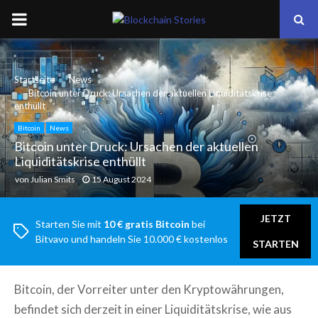
PRIMARY
MENU
Startseite
News
Bitcoin unter Druck: Ursachen der aktuellen Liquiditätskrise
enthüllt
Bitcoin
News
Bitcoin unter Druck: Ursachen der aktuellen
Liquiditätskrise enthüllt
von
Julian Smits
15 August 2024
JETZT
Starten Sie mit
10 € gratis Bitcoin
bei
Bitvavo und handeln Sie 10.000 € kostenlos
STARTEN
Bitcoin, der Vorreiter unter den Kryptowährungen,
befindet sich derzeit in einer Liquiditätskrise, wie aus