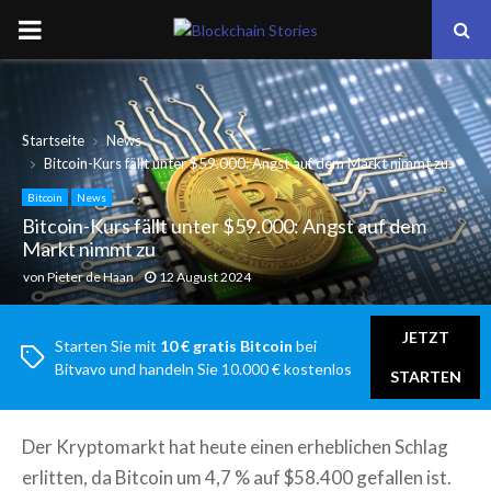
PRIMARY
MENU
Startseite
News
Bitcoin-Kurs fällt unter $59.000: Angst auf dem Markt nimmt zu
Bitcoin
News
Bitcoin-Kurs fällt unter $59.000: Angst auf dem
Markt nimmt zu
von
Pieter de Haan
12 August 2024
JETZT
Starten Sie mit
10 € gratis Bitcoin
bei
Bitvavo und handeln Sie 10.000 € kostenlos
STARTEN
Der Kryptomarkt hat heute einen erheblichen Schlag
erlitten, da Bitcoin um 4,7 % auf $58.400 gefallen ist.