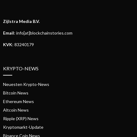
Zijlstra Media B.V.
Email
: info[at]blockchainstories.com
KVK
: 83240179
KRYPTO-NEWS
Neuesten Krypto-News
Bitcoin News
Ethereum News
Altcoin News
Ripple (XRP) News
Kryptomarkt-Update
Binance Coin News