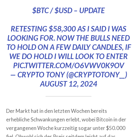
$BTC
/
$USD
– UPDATE
RETESTING $58,300 AS I SAID I WAS
LOOKING FOR. NOW THE BULLS NEED
TO HOLD ON A FEW DAILY CANDLES, IF
WE DO HOLD I WILL LOOK TO ENTER
PIC.TWITTER.COM/O6VWV0K9OV
— CRYPTO TONY (@CRYPTOTONY__)
AUGUST 12, 2024
Der Markt hat in den letzten Wochen bereits
erhebliche Schwankungen erlebt, wobei Bitcoin in der
vergangenen Woche kurzzeitig sogar unter $50.000
fiel. Obwohl sich der Preis seitdem leicht auf das