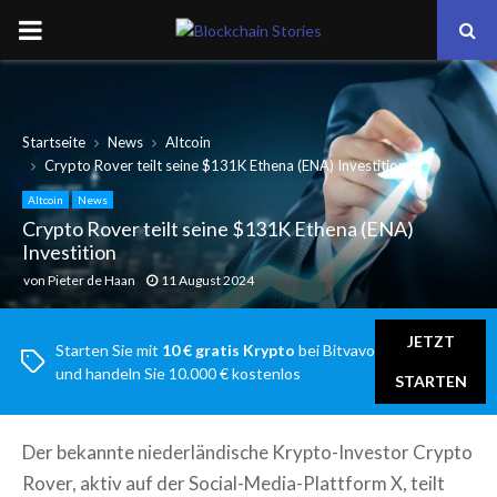
PRIMARY
MENU
Startseite
News
Altcoin
Crypto Rover teilt seine $131K Ethena (ENA) Investition
Altcoin
News
Crypto Rover teilt seine $131K Ethena (ENA)
Investition
von
Pieter de Haan
11 August 2024
JETZT
Starten Sie mit
10 € gratis Krypto
bei Bitvavo
und handeln Sie 10.000 € kostenlos
STARTEN
Der bekannte niederländische Krypto-Investor Crypto
Rover, aktiv auf der Social-Media-Plattform X, teilt