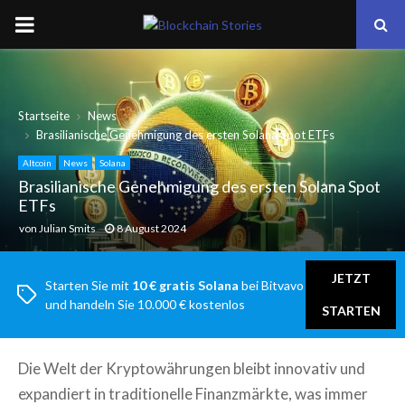
PRIMARY
MENU
Startseite
News
Brasilianische Genehmigung des ersten Solana Spot ETFs
Altcoin
News
Solana
Brasilianische Genehmigung des ersten Solana Spot
ETFs
von
Julian Smits
8 August 2024
JETZT
Starten Sie mit
10 € gratis Solana
bei Bitvavo
und handeln Sie 10.000 € kostenlos
STARTEN
Die Welt der Kryptowährungen bleibt innovativ und
expandiert in traditionelle Finanzmärkte, was immer