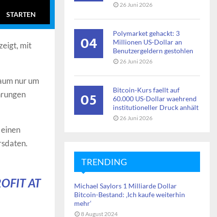
26 Juni 2026
STARTEN
Polymarket gehackt: 3
04
Millionen US-Dollar an
eigt, mit
Benutzergeldern gestohlen
26 Juni 2026
raum nur um
Bitcoin-Kurs faellt auf
05
hrungen
60.000 US-Dollar waehrend
institutioneller Druck anhält
26 Juni 2026
 einen
ursdaten.
TRENDING
OFIT AT
Michael Saylors 1 Milliarde Dollar
Bitcoin-Bestand: ‚Ich kaufe weiterhin
mehr‘
8 August 2024