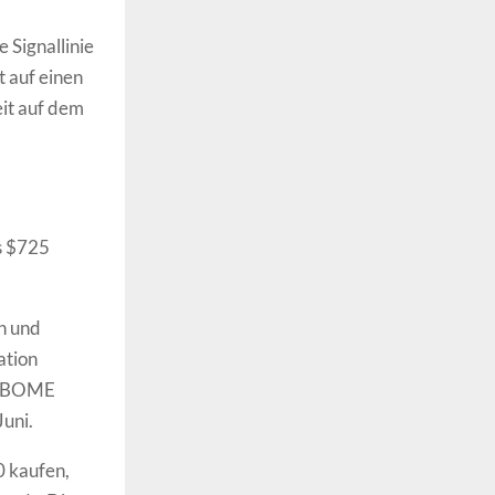
 Signallinie
 auf einen
it auf dem
s $725
n und
ation
an BOME
Juni.
0 kaufen,