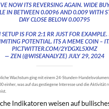
IEVE NOW ITS REVERSING AGAIN. WIDE BU
LE IN BETWEEN 0.0096 AND 0.009 WITH 
DAY CLOSE BELOW 0.00795
SETUP IS FOR 2:1 RR JUST FOR EXAMPLE. 
IMITING POTENTIAL. ITS A MEME COIN – I
PIC.TWITTER.COM/2YDGXL5XMZ
— ZEN (@WISEANALYZE)
JULY 29, 2024
bliche Wachstum ging mit einem 24-Stunden-Handelsvolumen
 einher, was auf das gestiegene Interesse und die Aktivität 
ist.
che Indikatoren weisen auf bullische