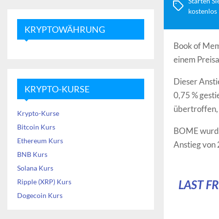
Starten Si
kostenlos
KRYPTOWÄHRUNG
Book of Meme
einem Preis
Dieser Ansti
KRYPTO-KURSE
0,75 % gest
übertroffen,
Krypto-Kurse
Bitcoin Kurs
BOME wurde 
Ethereum Kurs
Anstieg von 
BNB Kurs
Solana Kurs
Ripple (XRP) Kurs
LAST F
Dogecoin Kurs