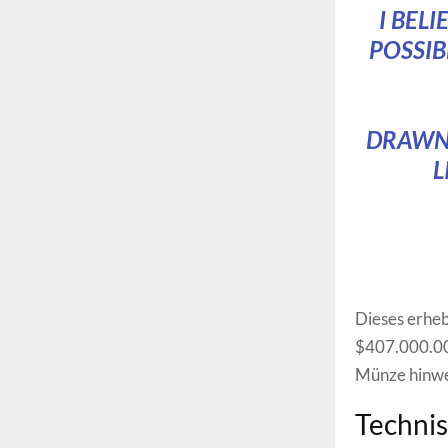
I BEL
POSSIB
DRAWN 
L
Dieses erhe
$407.000.000
Münze hinwe
Technis