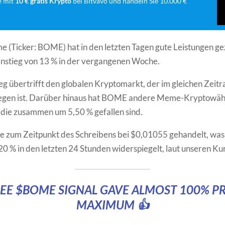
e mit
10 € gratis Krypto
bei Bitvavo und handeln Sie 10.000 €
 (Ticker: BOME) hat in den letzten Tagen gute Leistungen gez
anstieg von 13 % in der vergangenen Woche.
eg übertrifft den globalen Kryptomarkt, der im gleichen Zeit
iegen ist. Darüber hinaus hat BOME andere Meme-Kryptowä
 die zusammen um 5,50 % gefallen sind.
zum Zeitpunkt des Schreibens bei $0,01055 gehandelt, was
20 % in den letzten 24 Stunden widerspiegelt, laut unseren K
REE
$BOME
SIGNAL GAVE ALMOST 100% PR
MAXIMUM 👍