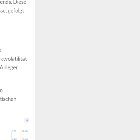
ends. Diese
se, gefolgt
e
tvolatilität
 Anleger
in
tischen