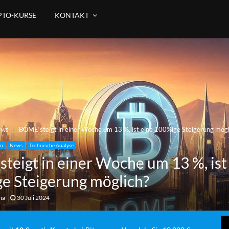
PTO-KURSE
KONTAKT
ews
BOME steigt in einer Woche um 13 %, ist eine 100%ige Steigerung mögl
in
News
Technische Analyse
teigt in einer Woche um 13 %, ist
e Steigerung möglich?
ma
30 Juli 2024