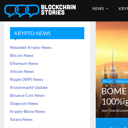
NEWS
KRY
KRYPTO-NEWS
Neuesten Krypto-News
Bitcoin News
Ethereum News
Altcoin News
Startseite
N
Ripple (XRP) News
Altcoin
Memeco
Kryptomarkt-Update
BOME s
Binance Coin News
100%ig
Dogecoin News
von
Timo Bruins
Krypto-Börse News
Solana News