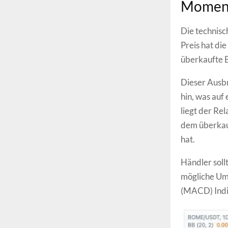
Momen
Die technisc
Preis hat di
überkaufte 
Dieser Ausbr
hin, was auf
liegt der Re
dem überkau
hat.
Händler soll
mögliche Um
(MACD) Indik