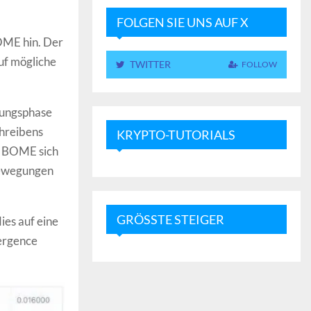
FOLGEN SIE UNS AUF X
OME hin. Der
uf mögliche
TWITTER
FOLLOW
rungsphase
chreibens
KRYPTO-TUTORIALS
ss BOME sich
bewegungen
GRÖSSTE STEIGER
ies auf eine
ergence