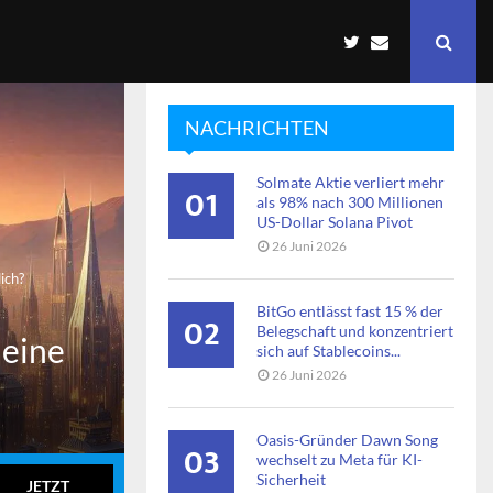
NACHRICHTEN
Solmate Aktie verliert mehr
01
als 98% nach 300 Millionen
US-Dollar Solana Pivot
26 Juni 2026
ich?
BitGo entlässt fast 15 % der
02
Belegschaft und konzentriert
 eine
sich auf Stablecoins...
26 Juni 2026
Oasis-Gründer Dawn Song
03
wechselt zu Meta für KI-
Sicherheit
JETZT