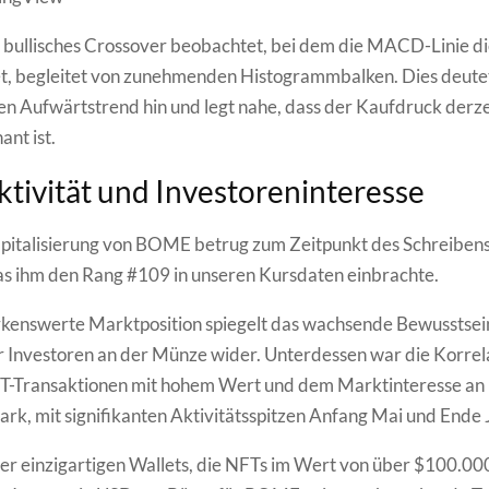
 bullisches Crossover beobachtet, bei dem die MACD-Linie die
t, begleitet von zunehmenden Histogrammbalken. Dies deutet
n Aufwärtstrend hin und legt nahe, dass der Kaufdruck derze
nt ist.
tivität und Investoreninteresse
pitalisierung von BOME betrug zum Zeitpunkt des Schreiben
as ihm den Rang #109 in unseren Kursdaten einbrachte.
kenswerte Marktposition spiegelt das wachsende Bewusstsei
r Investoren an der Münze wider. Unterdessen war die Korrel
T-Transaktionen mit hohem Wert und dem Marktinteresse 
ark, mit signifikanten Aktivitätsspitzen Anfang Mai und Ende 
er einzigartigen Wallets, die NFTs im Wert von über $100.00