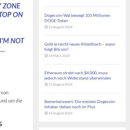
Y ZONE
STOP ON
Dogecoin-Wal bewegt 103 Millionen
DOGE-Token
13 August 2024
I'M NOT
Gold erreicht neues Allzeithoch – wann
T…
folgt Bitcoin?
14 März 2025
Ethereum strebt nach $4.000, muss
jedoch noch Widerstand überwinden
12 August 2024
 von
rund um die
Bemerkenswert: Die meisten Dogecoin-
Inhaber stehen noch im Plus
14 August 2024
s