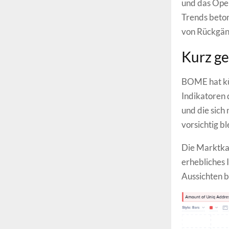
und das Ope
Trends beton
von Rückgäng
Kurz ge
BOME hat kür
Indikatoren 
und die sich
vorsichtig bl
Die Marktkap
erhebliches 
Aussichten b