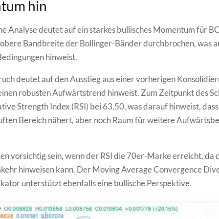
tum hin
he Analyse deutet auf ein starkes bullisches Momentum für B
e obere Bandbreite der Bollinger-Bänder durchbrochen, was a
Bedingungen hinweist.
uch deutet auf den Ausstieg aus einer vorherigen Konsolidie
 einen robusten Aufwärtstrend hinweist. Zum Zeitpunkt des S
lative Strength Index (RSI) bei 63,50, was darauf hinweist, da
ften Bereich nähert, aber noch Raum für weitere Aufwärts
ten vorsichtig sein, wenn der RSI die 70er-Marke erreicht, da d
kehr hinweisen kann. Der Moving Average Convergence Div
ator unterstützt ebenfalls eine bullische Perspektive.