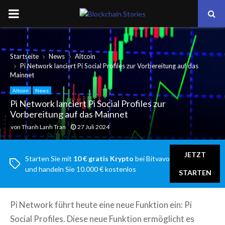
PRIMARY
MENU
Startseite
News
Altcoin
Pi Network lanciert Pi Social Profiles zur Vorbereitung auf das
Mainnet
Altcoin
News
Pi Network lanciert Pi Social Profiles zur
Vorbereitung auf das Mainnet
von
Thanh Lanh Tran
27 Juli 2024
JETZT
Starten Sie mit
10 € gratis Krypto
bei Bitvavo
und handeln Sie 10.000 € kostenlos
STARTEN
Pi Network führt heute eine neue Funktion ein: Pi
Social Profiles. Diese neue Funktion ermöglicht es