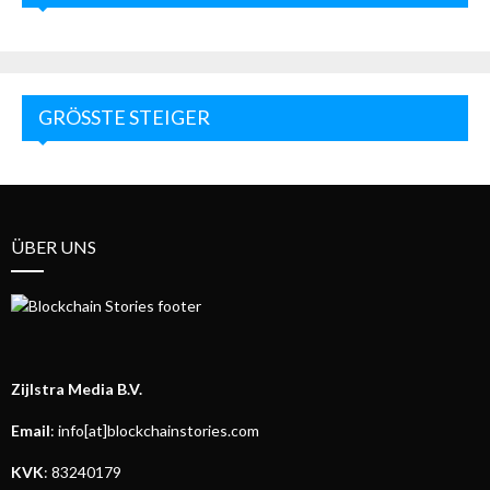
GRÖSSTE STEIGER
ÜBER UNS
Zijlstra Media B.V.
Email
: info[at]blockchainstories.com
KVK
: 83240179