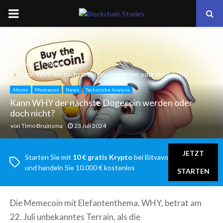
PRIMARY
MENU
Startseite
News
Kann WHY der nächste Dogecoin werden oder doch nicht?
Altcoin
Memecoin
News
Technische Analyse
Kann WHY der nächste Dogecoin werden oder
doch nicht?
von
Timo Bruinsma
23 Juli 2024
JETZT
Starten Sie mit
10 € gratis Krypto
bei Bitvavo
und handeln Sie 10.000 € kostenlos
STARTEN
Die Memecoin mit Elefantenthema, WHY, betrat am
22. Juli unbekanntes Terrain, als die