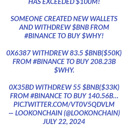
HAS EXCEEDED $100M!
SOMEONE CREATED NEW WALLETS
AND WITHDREW
$BNB
FROM
#BINANCE
TO BUY
$WHY
!
0X6387 WITHDREW 83.5
$BNB
($50K)
FROM
#BINANCE
TO BUY 208.23B
$WHY
.
0X35BD WITHDREW 55
$BNB
($33K)
FROM
#BINANCE
TO BUY 140.56B…
PIC.TWITTER.COM/VT0V5QDVLM
— LOOKONCHAIN (@LOOKONCHAIN)
JULY 22, 2024