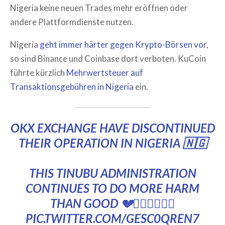
Nigeria keine neuen Trades mehr eröffnen oder
andere Plattformdienste nutzen.
Nigeria
geht immer härter gegen Krypto-Börsen vor
,
so sind Binance und Coinbase dort verboten. KuCoin
führte kürzlich
Mehrwertsteuer auf
Transaktionsgebühren in Nigeria
ein.
OKX EXCHANGE HAVE DISCONTINUED
THEIR OPERATION IN NIGERIA 🇳🇬
THIS TINUBU ADMINISTRATION
CONTINUES TO DO MORE HARM
THAN GOOD 💔🤦🏿‍♂️🤦🏿‍♂️
PIC.TWITTER.COM/GESC0QREN7