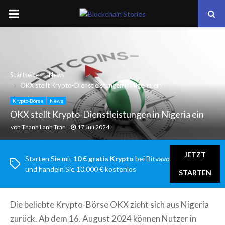
PRIMARY
MENU
Startseite
News
OKX stellt Krypto-Dienstleistungen in Nigeria ein
Krypto-Börse
News
OKX stellt Krypto-Dienstleistungen in Nigeria ein
von
Thanh Lanh Tran
17 Juli 2024
JETZT
Starten Sie mit
10 € gratis Krypto
bei Bitvavo
und handeln Sie 10.000 € kostenlos
STARTEN
Die beliebte Krypto-Börse OKX zieht sich aus Nigeria
zurück. Ab dem 16. August 2024 können Nutzer in