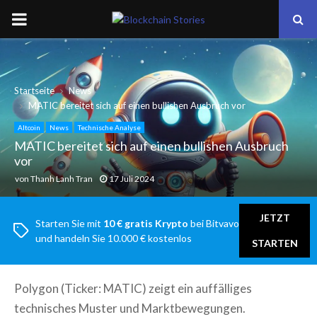
PRIMARY
MENU
Startseite
News
MATIC bereitet sich auf einen bullishen Ausbruch vor
Altcoin
News
Technische Analyse
MATIC bereitet sich auf einen bullishen Ausbruch
vor
von
Thanh Lanh Tran
17 Juli 2024
JETZT
Starten Sie mit
10 € gratis Krypto
bei Bitvavo
und handeln Sie 10.000 € kostenlos
STARTEN
Polygon (Ticker: MATIC) zeigt ein auffälliges
technisches Muster und Marktbewegungen.