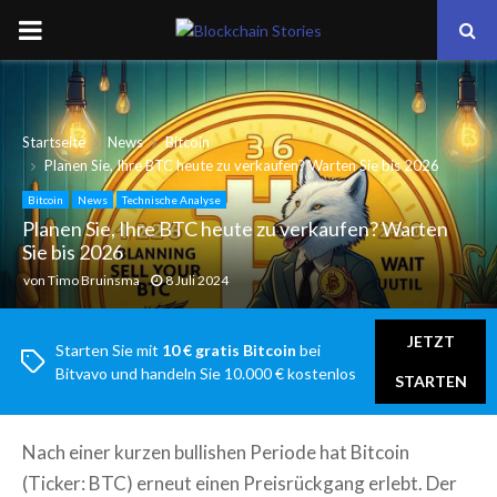
PRIMARY
MENU
Startseite
News
Bitcoin
Planen Sie, Ihre BTC heute zu verkaufen? Warten Sie bis 2026
Bitcoin
News
Technische Analyse
Planen Sie, Ihre BTC heute zu verkaufen? Warten
Sie bis 2026
von
Timo Bruinsma
8 Juli 2024
JETZT
Starten Sie mit
10 € gratis Bitcoin
bei
Bitvavo und handeln Sie 10.000 € kostenlos
STARTEN
Nach einer kurzen bullishen Periode hat Bitcoin
(Ticker: BTC) erneut einen Preisrückgang erlebt. Der