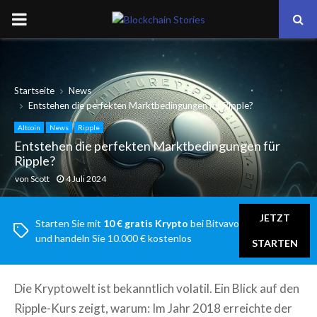
PRIMARY
MENU
Startseite
News
Entstehen die perfekten Marktbedingungen für Ripple?
Altcoin
News
Ripple
Entstehen die perfekten Marktbedingungen für
Ripple?
von
Scott
4 Juli 2024
JETZT
Starten Sie mit
10 € gratis Krypto
bei Bitvavo
und handeln Sie 10.000 € kostenlos
STARTEN
Die Kryptowelt ist bekanntlich volatil. Ein Blick auf den
Ripple-Kurs zeigt, warum: Im Jahr 2018 erreichte der