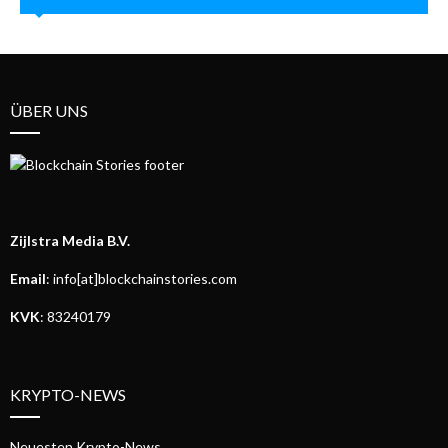
ÜBER UNS
Zijlstra Media B.V.
Email
: info[at]blockchainstories.com
KVK
: 83240179
KRYPTO-NEWS
Neuesten Krypto-News