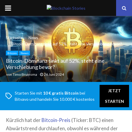
PRIMARY
MENU
Startseite
News
Bitcoin-Dominanz sinkt auf 52%, steht eine Verschiebung bevor?
Bitcoin
News
Bitcoin-Dominanz sinkt auf 52%, steht eine
Verschiebung bevor?
von
Timo Bruinsma
26 Juni 2024
JETZT
Starten Sie mit
10 € gratis Bitcoin
bei
Bitvavo und handeln Sie 10.000 € kostenlos
STARTEN
Kürzlich hat der
Bitcoin-Preis
(Ticker: BTC) einen
Abwärtstrend durchlaufen, obwohl es während der