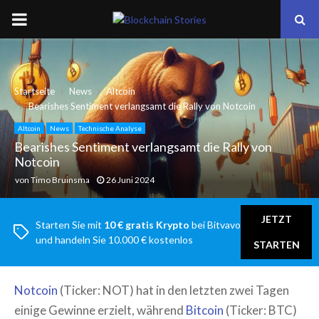
PRIMARY
MENU
Startseite
News
Altcoin
Bearishes Sentiment verlangsamt die Rally von Notcoin
Altcoin
News
Technische Analyse
Bearishes Sentiment verlangsamt die Rally von
Notcoin
von
Timo Bruinsma
26 Juni 2024
JETZT
Starten Sie mit
10 € gratis Krypto
bei Bitvavo
und handeln Sie 10.000 € kostenlos
STARTEN
Notcoin
(Ticker: NOT) hat in den letzten zwei Tagen
einige Gewinne erzielt, während
Bitcoin
(Ticker: BTC)