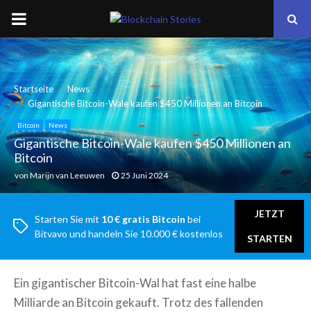
PRIMARY
MENU
Startseite
News
Gigantische Bitcoin-Wale kaufen $450 Millionen an Bitcoin
Bitcoin
News
Gigantische Bitcoin-Wale kaufen $450 Millionen an
Bitcoin
von
Marijn van Leeuwen
25 Juni 2024
JETZT
Starten Sie mit
10 € gratis Bitcoin
bei
Bitvavo und handeln Sie 10.000 € kostenlos
STARTEN
Ein gigantischer Bitcoin-Wal hat fast eine halbe
Milliarde an Bitcoin gekauft. Trotz des fallenden