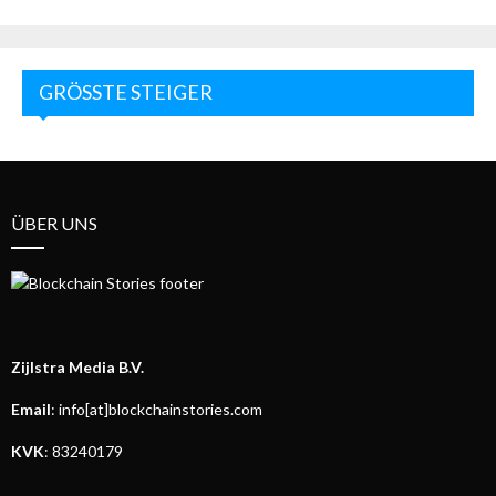
GRÖSSTE STEIGER
ÜBER UNS
Zijlstra Media B.V.
Email
: info[at]blockchainstories.com
KVK
: 83240179