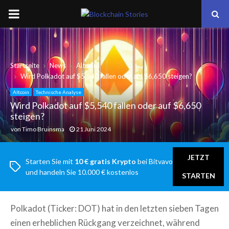
PRIMARY
MENU
Startseite
News
Altcoin
Wird Polkadot auf $5,540 fallen oder auf $6,650 steigen?
Altcoin
Technische Analyse
Wird Polkadot auf $5,540 fallen oder auf $6,650
steigen?
von
Timo Bruinsma
21 Juni 2024
JETZT
Starten Sie mit
10 € gratis Krypto
bei Bitvavo
und handeln Sie 10.000 € kostenlos
STARTEN
Polkadot (Ticker: DOT) hat in den letzten sieben Tagen
einen erheblichen Rückgang verzeichnet, während