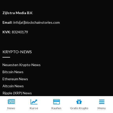
Zijlstra Media B.V.
Email
: info[at]blockchainstories.com
KVK
: 83240179
KRYPTO-NEWS
Neuesten Krypto-News
Bitcoin News
Ethereum News
Altcoin News
Ripple (XRP) News
Kryptomarkt-Update
Binance Coin News
News
Kurse
Kaufen
Gratis Krypto
Menu