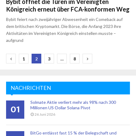
Bybit öffnet die Türen im Vereinigten
Königreich erneut über FCA-konformen Weg
Bybit feiert nach zweijähriger Abwesenheit ein Comeback auf
dem britischen Kryptomarkt. Die Börse, die Anfang 2023 ihre
Aktivitäten im Vereinigten Königreich einstellen musste –
aufgrund
Seitennummerierung
1
2
3
…
8
der
Beiträge
NACHRICHTEN
Solmate Aktie verliert mehr als 98% nach 300
01
Millionen US-Dollar Solana Pivot
26 Juni 2026
BitGo entlässt fast 15 % der Belegschaft und