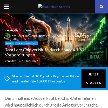
PRIMARY
MENU
Startseite
News
Tom Lee: Chipverkäufe durch SpaceX-IPO-Vorbereitungen
News
Technische Analyse
Tom Lee: Chipverkäufe durch SpaceX-IPO-
Vorbereitungen
von
Matt
13 Juni 2026
JETZT
Starten Sie mit
10 € gratis Krypto
bei Bitvavo
und handeln Sie 10.000 € kostenlos
STARTEN
Der anhaltende Ausverkauf bei Chip-Unternehmen
wird hauptsächlich durch große Anleger verursacht,