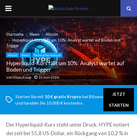
PRIMARY
MENU
Startseite
News
Altcoin
Hyperliquid-Kurs fällt um 10%: Analyst wartet auf Boden und
Trigger
Altcoin
News
Technische Analyse
Hyperliquid-Kurs fällt um 10%: Analyst wartet auf
Boden und Trigger
von
Klaas Koop
10 Juni 2026
JETZT
Starten Sie mit
10 € gratis Krypto
bei Bitvavo
und handeln Sie 10.000 € kostenlos
STARTEN
Der Hyperliquid-Kurs steht unter Druck. HYPE notiert
derzeit bei 55,8 US-Dollar, ein Rückgang von 10,2 % in