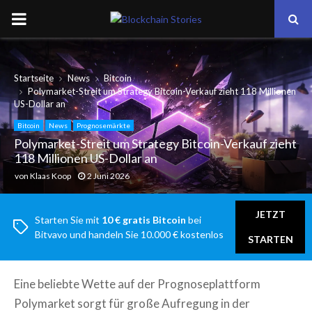
PRIMARY
MENU
Startseite
News
Bitcoin
Polymarket-Streit um Strategy Bitcoin-Verkauf zieht 118 Millionen
US-Dollar an
Bitcoin
News
Prognosemärkte
Polymarket-Streit um Strategy Bitcoin-Verkauf zieht
118 Millionen US-Dollar an
von
Klaas Koop
2 Juni 2026
JETZT
Starten Sie mit
10 € gratis Bitcoin
bei
Bitvavo und handeln Sie 10.000 € kostenlos
STARTEN
Eine beliebte Wette auf der Prognoseplattform
Polymarket sorgt für große Aufregung in der