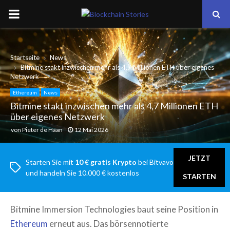
PRIMARY
MENU
Startseite
News
Bitmine stakt inzwischen mehr als 4,7 Millionen ETH über eigenes
Netzwerk
Ethereum
News
Bitmine stakt inzwischen mehr als 4,7 Millionen ETH
über eigenes Netzwerk
von
Pieter de Haan
12 Mai 2026
JETZT
Starten Sie mit
10 € gratis Krypto
bei Bitvavo
und handeln Sie 10.000 € kostenlos
STARTEN
Bitmine Immersion Technologies baut seine Position in
Ethereum
erneut aus. Das börsennotierte