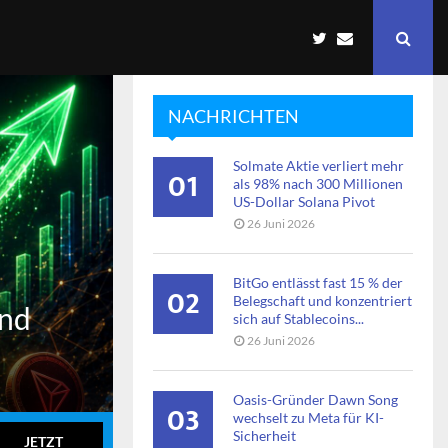
NACHRICHTEN
Solmate Aktie verliert mehr
01
als 98% nach 300 Millionen
US-Dollar Solana Pivot
26 Juni 2026
BitGo entlässt fast 15 % der
02
Belegschaft und konzentriert
end
sich auf Stablecoins...
26 Juni 2026
Oasis-Gründer Dawn Song
03
wechselt zu Meta für KI-
Sicherheit
JETZT