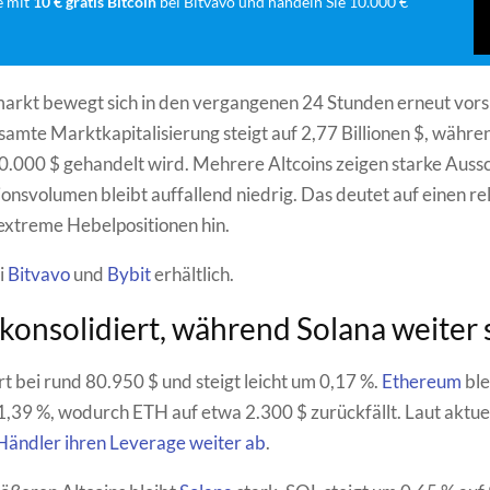
e mit
10 € gratis Bitcoin
bei Bitvavo und handeln Sie 10.000 €
rkt bewegt sich in den vergangenen 24 Stunden erneut vorsi
samte Marktkapitalisierung steigt auf 2,77 Billionen $, währ
80.000 $ gehandelt wird. Mehrere Altcoins zeigen starke Auss
ionsvolumen bleibt auffallend niedrig. Das deutet auf einen re
extreme Hebelpositionen hin.
ei
Bitvavo
und
Bybit
erhältlich.
 konsolidiert, während Solana weiter 
rt bei rund 80.950 $ und steigt leicht um 0,17 %.
Ethereum
ble
 1,39 %, wodurch ETH auf etwa 2.300 $ zurückfällt. Laut aktu
ändler ihren Leverage weiter ab
.