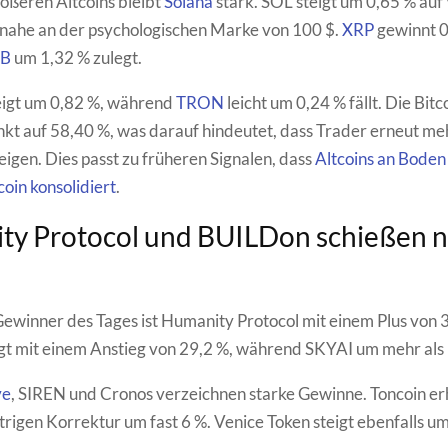
ößeren Altcoins bleibt
Solana
stark. SOL steigt um 0,65 % auf
 nahe an der psychologischen Marke von 100 $.
XRP
gewinnt 0
B
um 1,32 % zulegt.
eigt um 0,82 %, während
TRON
leicht um 0,24 % fällt. Die Bitc
kt auf 58,40 %, was darauf hindeutet, dass Trader erneut me
zeigen. Dies passt zu früheren Signalen, dass
Altcoins an Boden
oin konsolidiert
.
ty Protocol und BUILDon schießen 
ewinner des Tages ist Humanity Protocol mit einem Plus von 
t mit einem Anstieg von 29,2 %, während SKYAI um mehr als 
ve
, SIREN und Cronos verzeichnen starke Gewinne. Toncoin erh
trigen Korrektur um fast 6 %. Venice Token steigt ebenfalls um