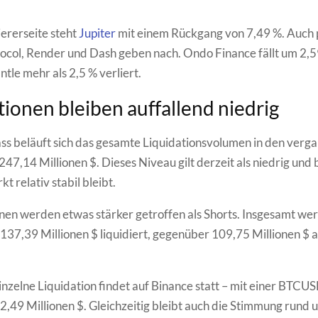
iererseite steht
Jupiter
mit einem Rückgang von 7,49 %. Auch 
tocol, Render und Dash geben nach. Ondo Finance fällt um 2,5
le mehr als 2,5 % verliert.
tionen bleiben auffallend niedrig
ss beläuft sich das gesamte Liquidationsvolumen in den verg
47,14 Millionen $. Dieses Niveau gilt derzeit als niedrig und b
t relativ stabil bleibt.
nen werden etwas stärker getroffen als Shorts. Insgesamt we
137,39 Millionen $ liquidiert, gegenüber 109,75 Millionen $ a
inzelne Liquidation findet auf Binance statt – mit einer BTCU
2,49 Millionen $. Gleichzeitig bleibt auch die Stimmung rund