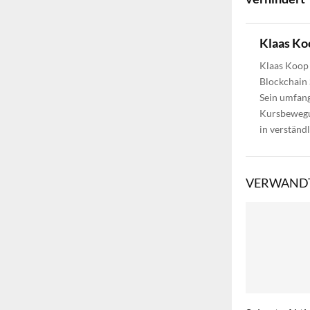
Klaas Ko
Klaas Koop 
Blockchain 
Sein umfang
Kursbewegun
in verständ
VERWANDT