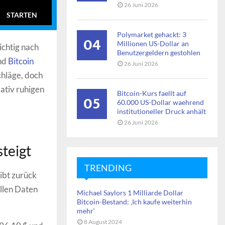
26 Juni 2026
STARTEN
Polymarket gehackt: 3
04
Millionen US-Dollar an
chtig nach
Benutzergeldern gestohlen
end
Bitcoin
26 Juni 2026
chläge, doch
lativ ruhigen
Bitcoin-Kurs faellt auf
05
60.000 US-Dollar waehrend
institutioneller Druck anhält
26 Juni 2026
steigt
TRENDING
ibt zurück
ellen Daten
Michael Saylors 1 Milliarde Dollar
Bitcoin-Bestand: ‚Ich kaufe weiterhin
mehr‘
8 August 2024