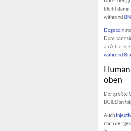
Unter den gr
bleibt damit
während
BN
Dogecoin
st
Dominanz sin
an Altcoins 
während Bitc
Humani
oben
Der größte G
BUILDon folg
Auch
Injecti
nach der ges