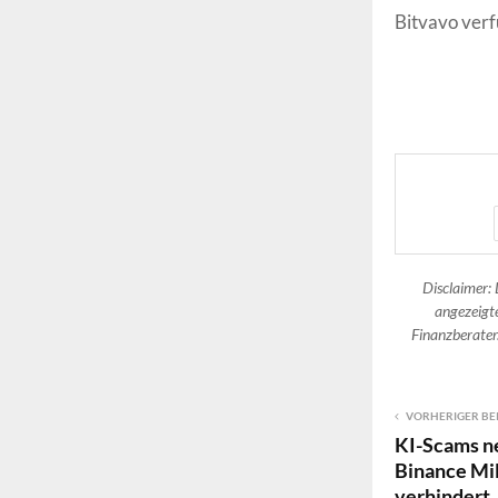
Bitvavo verf
Disclaimer: 
angezeigte
Finanzberater.
VORHERIGER BE
KI-Scams n
Binance Mil
verhindert