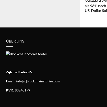
Solmate Aktie
als 98% nach
US-Dollar So
ÜBER UNS
Zijlstra Media B.V.
Email
: info[at]blockchainstories.com
KVK
: 83240179