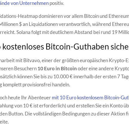
tände von Unternehmen
positiv.
idations-Heatmap dominieren vor allem Bitcoin und Ethereum.
Millionen $ an Liquidationen verantwortlich, während Ethere
erreicht. Solana folgt mit deutlichem Abstand bei rund 19 Milli
 kostenloses Bitcoin-Guthaben sich
rbeit mit Bitvavo, einer der größten europäischen Krypto-
unseren Besuchern
10 Euro in Bitcoin
oder eine andere Kryp
sätzlich können Sie bis zu 10.000 € innerhalb der ersten 7 Tag
g komplett provisionsfrei handeln.
noch heute Ihr Abenteuer
mit 10 Euro kostenlosem Bitcoin-Gu
hlung von 10 € ist erforderlich) und erstellen Sie ein Konto ü
en Button. Die vollständigen Bedingungen zu dieser Aktion fi
eite.