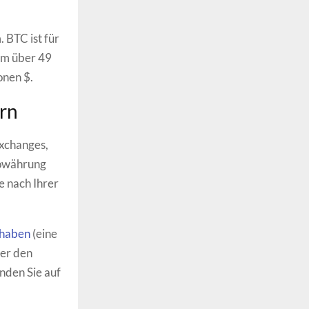
 BTC ist für
um über 49
onen $.
ern
Exchanges,
towährung
e nach Ihrer
thaben
(eine
ber den
nden Sie auf