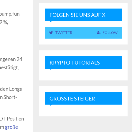
pump.fun,
FOLGEN SIE UNS AUF X
9 %,
TWITTER
FOLLOW
angenen 24
KRYPTO-TUTORIALS
estätigt,
rden Longs
n Short-
GRÖSSTE STEIGER
SDT-Position
 um
große