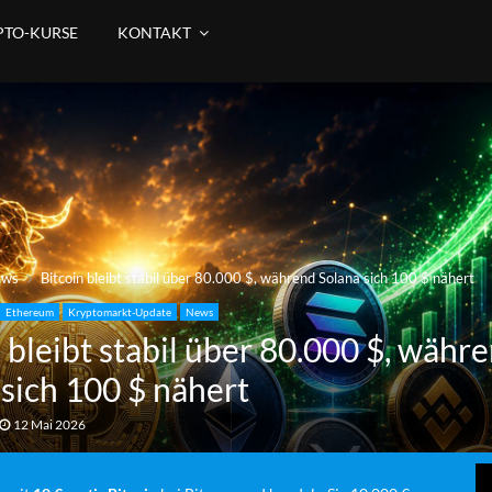
PTO-KURSE
KONTAKT
ews
Bitcoin bleibt stabil über 80.000 $, während Solana sich 100 $ nähert
Ethereum
Kryptomarkt-Update
News
 bleibt stabil über 80.000 $, währ
 sich 100 $ nähert
12 Mai 2026