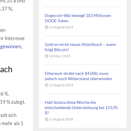
 96,10 $ und
,37 %,
Dogecoin-Wal bewegt 103 Millionen
DOGE-Token
13 August 2024
oin-
hr Interesse
Gold erreicht neues Allzeithoch – wann
 gewinnen,
folgt Bitcoin?
14 März 2025
nach
Ethereum strebt nach $4.000, muss
jedoch noch Widerstand überwinden
12 August 2024
36 %.
19 % zulegt.
Hält Solana diese Woche die
entscheidende Unterstützung bei 153,95
$?
olt sich
11 August 2024
 mehr als 5