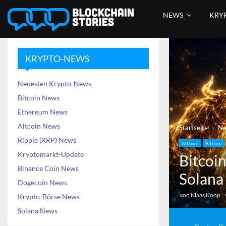
NEWS
KRY
KRYPTO-NEWS
Neuesten Krypto-News
Bitcoin News
Ethereum News
Altcoin News
Startseite
N
Ripple (XRP) News
Altcoin
Bitcoin
Kryptomarkt-Update
Bitcoin
Binance Coin News
Solana
Dogecoin News
von
Klaas Koop
Krypto-Börse News
Solana News