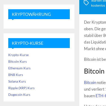
Starten Si
kostenlos
KRYPTOWÄHRUNG
Der Kryptoma
oben. Die ge
stabil über 
das Liquidat
KRYPTO-KURSE
Markt ohne 
Krypto-Kurse
Bitcoin ist b
Bitcoin Kurs
Ethereum Kurs
Bitcoin
BNB Kurs
Solana Kurs
Bitcoin
notie
Ripple (XRP) Kurs
und verliert
Dogecoin Kurs
bauen
ETH-H