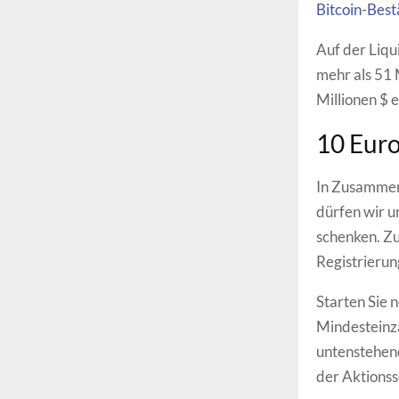
Bitcoin-Bes
Auf der Liqu
mehr als 51 
Millionen $ 
10 Euro
In Zusammena
dürfen wir 
schenken. Zu
Registrierun
Starten Sie 
Mindesteinza
untenstehend
der Aktionss