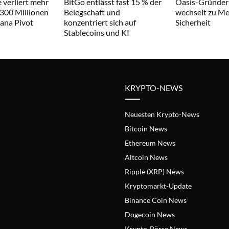
 verliert mehr
BitGo entlässt fast 15 % der
Oasis-Gründer
 300 Millionen
Belegschaft und
wechselt zu Met
lana Pivot
konzentriert sich auf
Sicherheit
Stablecoins und KI
KRYPTO-NEWS
Neuesten Krypto-News
Bitcoin News
Ethereum News
Altcoin News
Ripple (XRP) News
Kryptomarkt-Update
Binance Coin News
Dogecoin News
Krypto-Börse News