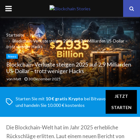
PRIMARY
MENU
Startseite
News
Blockchain-Verluste steigen 2025 auf 2,9 Milliarden US-Dollar –
trotz weniger Hacks
News
Blockchain-Verluste steigen 2025 auf 2,9 Milliarden
US-Dollar – trotz weniger Hacks
von
Matt
30 Dezember 2025
JETZT
Starten Sie mit
10 € gratis Krypto
bei Bitvavo
und handeln Sie 10.000 € kostenlos
STARTEN
Die Blockchain-Welt hat im Jahr 2025 erhebliche
Rückschläge erlitten. Laut einem neuen Bericht von