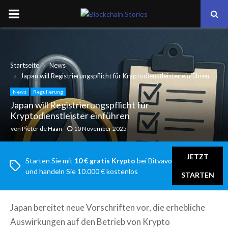
PRIMARY
MENU
Startseite
News
Japan will Registrierungspflicht für Kryptodienstleister einführen
News
Regulierung
Japan will Registrierungspflicht für
Kryptodienstleister einführen
von
Pieter de Haan
10 November 2025
JETZT
Starten Sie mit
10 € gratis Krypto
bei Bitvavo
und handeln Sie 10.000 € kostenlos
STARTEN
Japan bereitet neue Vorschriften vor, die erhebliche
Auswirkungen auf den Betrieb von Krypto