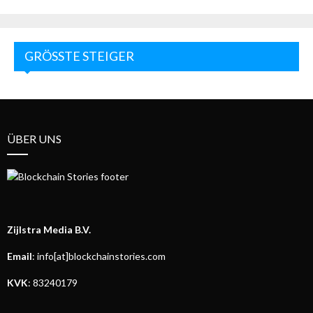
GRÖSSTE STEIGER
ÜBER UNS
Zijlstra Media B.V.
Email
: info[at]blockchainstories.com
KVK
: 83240179