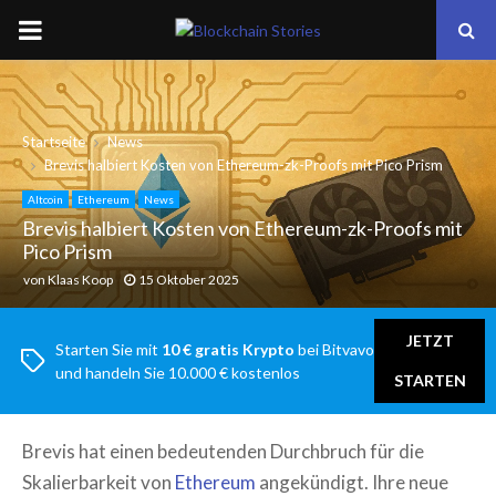
PRIMARY
MENU
Startseite
News
Brevis halbiert Kosten von Ethereum-zk-Proofs mit Pico Prism
Altcoin
Ethereum
News
Brevis halbiert Kosten von Ethereum-zk-Proofs mit
Pico Prism
von
Klaas Koop
15 Oktober 2025
JETZT
Starten Sie mit
10 € gratis Krypto
bei Bitvavo
und handeln Sie 10.000 € kostenlos
STARTEN
Brevis hat einen bedeutenden Durchbruch für die
Skalierbarkeit von
Ethereum
angekündigt. Ihre neue