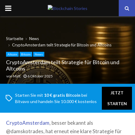
PRIMARY
MENU
Startseite
News
CryptoAmsterdam teilt Strategie für Bitcoin und Altcoins
Altcoin
Bitcoin
News
CryptoAmsterdam teilt Strategie für Bitcoin und
Altcoins
von
Matt
6 Oktober 2025
JETZT
Starten Sie mit
10 € gratis Bitcoin
bei
Bitvavo und handeln Sie 10.000 € kostenlos
STARTEN
CryptoAmsterdam
, besser bekannt als
@damskotrades, hat erneut eine klare Strategie für