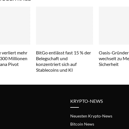
 verliert mehr
BitGo entlässt fast 15 % der
Oasis-Gründer
 300 Millionen
Belegschaft und
wechselt zu Met
lana Pivot
konzentriert sich auf
Sicherheit
Stablecoins und KI
KRYPTO-NEWS
Neuesten Krypto-News
Bitcoin News