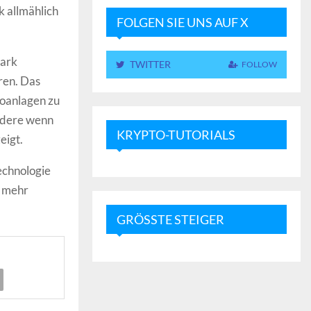
k allmählich
FOLGEN SIE UNS AUF X
tark
TWITTER
FOLLOW
eren. Das
oanlagen zu
ondere wenn
KRYPTO-TUTORIALS
eigt.
echnologie
d mehr
GRÖSSTE STEIGER