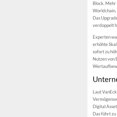
Block. Mehr 
Worldchain, 
Das Upgrade 
verdoppelt h
Experten war
erhöhte Skal
sofort zu h
Nutzen von 
Wertaufbewa
Unterne
Laut VanEck 
Vermögenswe
Digital Asse
Das führt zu