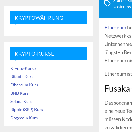
Starten Si
kostenlos
KRYPTOWÄHRUNG
Ethereum
be
Netzwerkkapa
Unternehmen
jüngsten Ber
KRYPTO-KURSE
Ethereum nic
Krypto-Kurse
Ethereum ist
Bitcoin Kurs
Ethereum Kurs
Fusaka-
BNB Kurs
Solana Kurs
Das sogenan
Ripple (XRP) Kurs
eine neue Te
Dogecoin Kurs
müssen Nodes
zu validiere