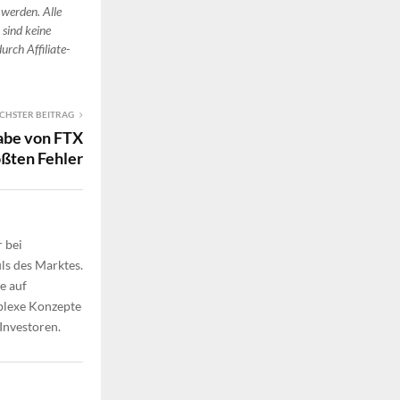
 werden. Alle
 sind keine
urch Affiliate-
CHSTER BEITRAG
abe von FTX
ößten Fehler
 bei
ls des Marktes.
e auf
plexe Konzepte
 Investoren.