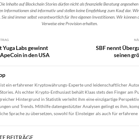
Die Inhalte auf Blockchain Stories dürfen nicht als finanzielle Beratung angesehen
n Informationen sind informativ und stellen keine Empfehlung zum Kauf dar. Wir
 Sie sind immer selbst verantwortlich für Ihre eigenen Investitionen. Wir können d
Verweise eine Provision erhalten.
ITRAG
NÄ
t Yuga Labs gewinnt
SBF nennt Überg
 ApeCoin in den USA
seinen gr
op
ist ein erfahrener Kryptowährungs-Experte und leidenschaftlicher Autor
Stories. Als echter Krypto-Enthusiast behält Klaas stets den Finger am Pu
reicher Hintergrund in Statistik verleiht ihm eine einzigartige Perspektiv
gen und Trends. Mithilfe datengestützter Analysen gelingt es ihm, kom
liche Sprache zu übersetzen, sowohl für Einsteiger als auch für erfahrene
E BEITRÄGE