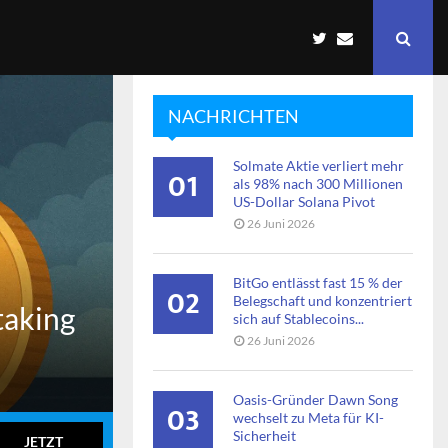
NACHRICHTEN
Solmate Aktie verliert mehr
01
als 98% nach 300 Millionen
US-Dollar Solana Pivot
26 Juni 2026
BitGo entlässt fast 15 % der
02
Belegschaft und konzentriert
taking
sich auf Stablecoins...
26 Juni 2026
Oasis-Gründer Dawn Song
03
wechselt zu Meta für KI-
Sicherheit
JETZT