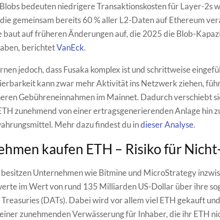
Blobs bedeuten niedrigere Transaktionskosten für Layer-2s 
die gemeinsam bereits 60 % aller L2-Daten auf Ethereum ver
baut auf früheren Änderungen auf, die 2025 die Blob-Kapazi
aben, berichtet
VanEck
.
nen jedoch, dass Fusaka komplex ist und schrittweise eingefü
ierbarkeit kann zwar mehr Aktivität ins Netzwerk ziehen, führ
öheren Gebühreneinnahmen im Mainnet. Dadurch verschiebt si
ETH zunehmend von einer ertragsgenerierenden Anlage hin z
hrungsmittel. Mehr dazu findest du in
dieser Analyse
.
hmen kaufen ETH – Risiko für Nicht
besitzen Unternehmen wie Bitmine und MicroStrategy inzwis
rte im Wert von rund 135 Milliarden US-Dollar über ihre s
t Treasuries (DATs). Dabei wird vor allem viel ETH gekauft und
 einer zunehmenden Verwässerung für Inhaber, die ihr ETH ni