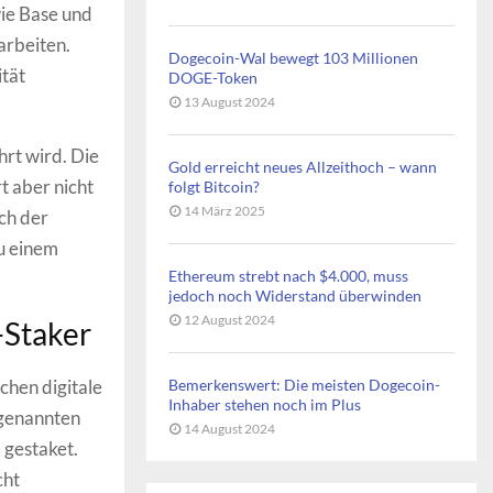
wie Base und
arbeiten.
Dogecoin-Wal bewegt 103 Millionen
tät
DOGE-Token
13 August 2024
hrt wird. Die
Gold erreicht neues Allzeithoch – wann
t aber nicht
folgt Bitcoin?
14 März 2025
ch der
u einem
Ethereum strebt nach $4.000, muss
jedoch noch Widerstand überwinden
12 August 2024
-Staker
chen digitale
Bemerkenswert: Die meisten Dogecoin-
Inhaber stehen noch im Plus
ogenannten
14 August 2024
 gestaket.
cht