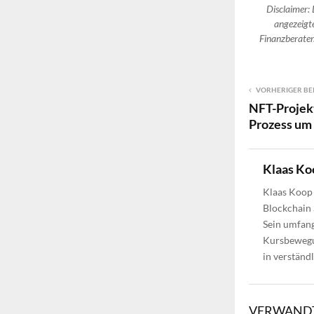
Disclaimer: 
angezeigte
Finanzberater.
VORHERIGER BE
NFT-Projek
Prozess um
Klaas Ko
Klaas Koop 
Blockchain 
Sein umfang
Kursbewegun
in verständ
VERWANDT