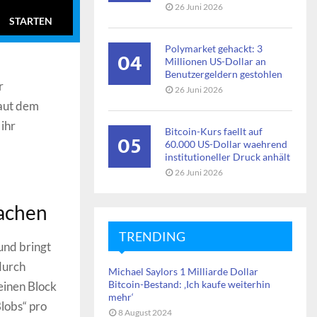
26 Juni 2026
STARTEN
Polymarket gehackt: 3
04
Millionen US-Dollar an
Benutzergeldern gestohlen
r
26 Juni 2026
Laut dem
 ihr
Bitcoin-Kurs faellt auf
05
60.000 US-Dollar waehrend
institutioneller Druck anhält
26 Juni 2026
machen
TRENDING
und bringt
durch
Michael Saylors 1 Milliarde Dollar
Bitcoin-Bestand: ‚Ich kaufe weiterhin
einen Block
mehr‘
Blobs“ pro
8 August 2024