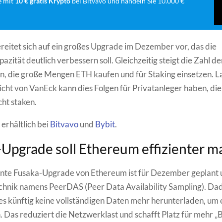
e mit
10 € gratis Krypto
bei Bitvavo und handeln Sie 10.000 €
reitet sich auf ein großes Upgrade im Dezember vor, das die
zität deutlich verbessern soll. Gleichzeitig steigt die Zahl de
, die große Mengen ETH kaufen und für Staking einsetzen. 
icht von VanEck kann dies Folgen für Privatanleger haben, die
ht staken.
 erhältlich bei
Bitvavo
und
Bybit
.
Upgrade soll Ethereum effizienter 
nte Fusaka-Upgrade von Ethereum ist für Dezember geplant 
chnik namens PeerDAS (Peer Data Availability Sampling). Da
 künftig keine vollständigen Daten mehr herunterladen, um 
n. Das reduziert die Netzwerklast und schafft Platz für mehr „