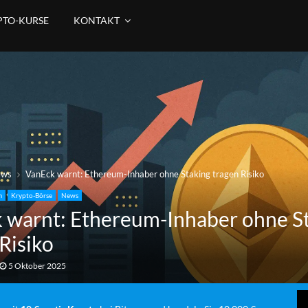
PTO-KURSE
KONTAKT
ews
VanEck warnt: Ethereum-Inhaber ohne Staking tragen Risiko
m
Krypto-Börse
News
 warnt: Ethereum-Inhaber ohne S
Risiko
5 Oktober 2025