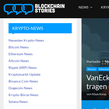
NEWS
KRY
KRYPTO-NEWS
Neuesten Krypto-News
Bitcoin News
Ethereum News
Altcoin News
Startseite
N
Ripple (XRP) News
Altcoin
Ethereu
Kryptomarkt-Update
VanEck
Binance Coin News
tragen 
Dogecoin News
von
Klaas Koop
Krypto-Börse News
Solana News