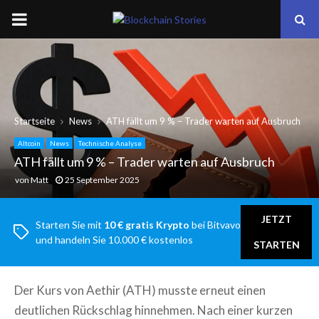
PRIMARY
MENU
Startseite
News
ATH fällt um 9 % – Trader warten auf Ausbruch
Altcoin
News
Technische Analyse
ATH fällt um 9 % – Trader warten auf Ausbruch
von
Matt
25 September 2025
JETZT
Starten Sie mit
10 € gratis Krypto
bei Bitvavo
und handeln Sie 10.000 € kostenlos
STARTEN
Der Kurs von Aethir (ATH) musste erneut einen
deutlichen Rückschlag hinnehmen. Nach einer kurzen