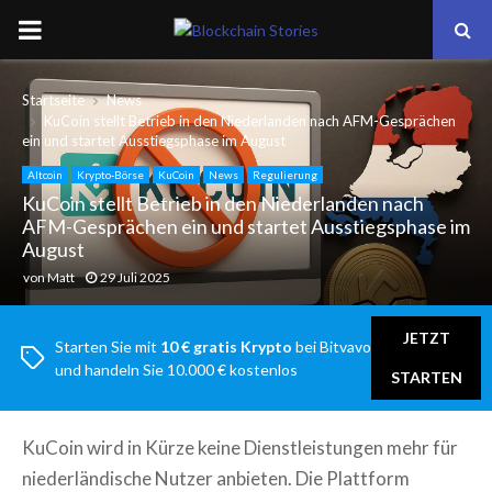
PRIMARY
MENU
Startseite
News
KuCoin stellt Betrieb in den Niederlanden nach AFM-Gesprächen
ein und startet Ausstiegsphase im August
Altcoin
Krypto-Börse
KuCoin
News
Regulierung
KuCoin stellt Betrieb in den Niederlanden nach
AFM-Gesprächen ein und startet Ausstiegsphase im
August
von
Matt
29 Juli 2025
JETZT
Starten Sie mit
10 € gratis Krypto
bei Bitvavo
und handeln Sie 10.000 € kostenlos
STARTEN
KuCoin wird in Kürze keine Dienstleistungen mehr für
niederländische Nutzer anbieten. Die Plattform