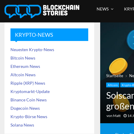
NEWS
KRY
KRYPTO-NEWS
Neuesten Krypto-News
Bitcoin News
Ethereum News
Altcoin News
Startseite
N
Ripple (XRP) News
Altcoin
Krypto-B
Kryptomarkt-Update
Solsca
Binance Coin News
großen
Dogecoin News
von
Matt
14 J
Krypto-Börse News
Solana News