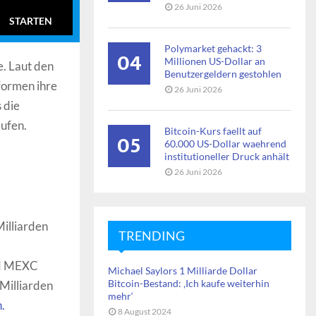
26 Juni 2026
STARTEN
Polymarket gehackt: 3
04
Millionen US-Dollar an
. Laut den
Benutzergeldern gestohlen
formen ihre
26 Juni 2026
 die
ufen.
Bitcoin-Kurs faellt auf
05
60.000 US-Dollar waehrend
institutioneller Druck anhält
26 Juni 2026
Milliarden
TRENDING
und MEXC
Michael Saylors 1 Milliarde Dollar
Bitcoin-Bestand: ‚Ich kaufe weiterhin
 Milliarden
mehr‘
.
8 August 2024