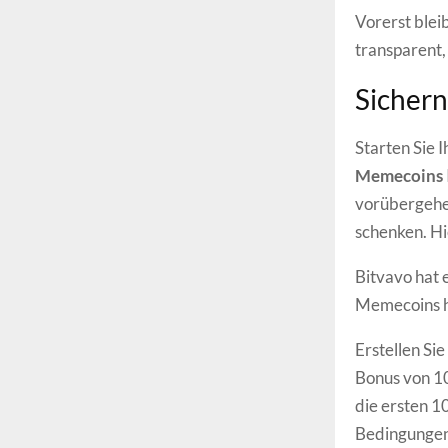
Vorerst bleib
transparent,
Sichern
Starten Sie
Memecoins
vorübergehe
schenken. Hi
Bitvavo hat
Memecoins hi
Erstellen Si
Bonus von 10
die ersten 1
Bedingungen 