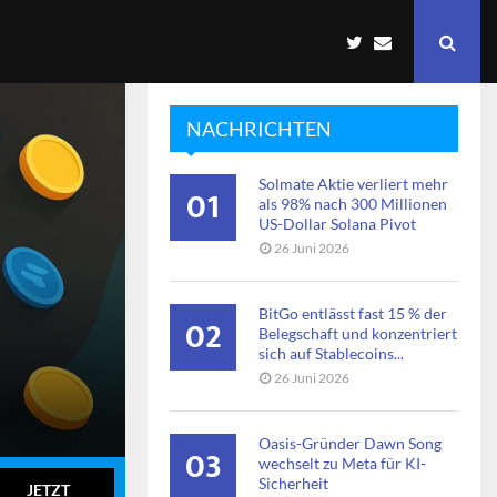
NACHRICHTEN
Solmate Aktie verliert mehr
01
als 98% nach 300 Millionen
US-Dollar Solana Pivot
26 Juni 2026
BitGo entlässt fast 15 % der
02
Belegschaft und konzentriert
sich auf Stablecoins...
26 Juni 2026
Oasis-Gründer Dawn Song
03
wechselt zu Meta für KI-
Sicherheit
JETZT