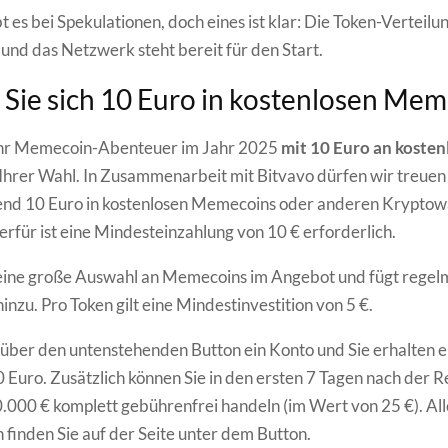
t es bei Spekulationen, doch eines ist klar: Die Token-Verteilun
 und das Netzwerk steht bereit für den Start.
 Sie sich 10 Euro in kostenlosen Me
 Ihr Memecoin-Abenteuer im Jahr 2025
mit 10 Euro an kosten
Ihrer Wahl. In Zusammenarbeit mit Bitvavo dürfen wir treuen
nd 10 Euro in kostenlosen Memecoins oder anderen Krypto
erfür ist eine Mindesteinzahlung von 10 € erforderlich.
 eine große Auswahl an Memecoins im Angebot und fügt regel
nzu. Pro Token gilt eine Mindestinvestition von 5 €.
e über den untenstehenden Button ein Konto und Sie erhalten 
 Euro. Zusätzlich können Sie in den ersten 7 Tagen nach der R
0.000 € komplett gebührenfrei handeln (im Wert von 25 €). All
finden Sie auf der Seite unter dem Button.