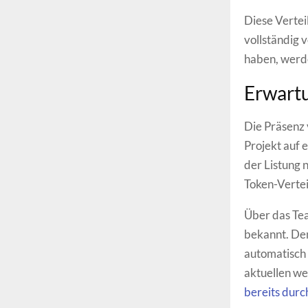
Diese Vertei
vollständig 
haben, werde
Erwart
Die Präsenz
Projekt auf 
der Listung 
Token-Vertei
Über das Tea
bekannt. Den
automatisch 
aktuellen w
bereits durc