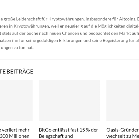
ne große Leidenschaft für Kryptowährungen, insbesondere für Altcoins. 
eren in Kryptowährungen, weil er neugierig auf die Möglichkeiten digit
st stets auf der Suche nach neuen Chancen und beobachtet den Markt au
ätzen ihn für seine geduldigen Erklärungen und seine Begeisterung für al
ungen zu tun hat.
E BEITRÄGE
 verliert mehr
BitGo entlässt fast 15 % der
Oasis-Gründer
 300 Millionen
Belegschaft und
wechselt zu Met