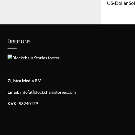
US-Dollar So
ÜBER UNS
Zijlstra Media B.V.
Email
: info[at]blockchainstories.com
KVK
: 83240179