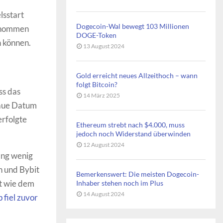
lsstart
Dogecoin-Wal bewegt 103 Millionen
genommen
DOGE-Token
n können.
13 August 2024
Gold erreicht neues Allzeithoch – wann
folgt Bitcoin?
ss das
14 März 2025
naue Datum
erfolgte
Ethereum strebt nach $4.000, muss
jedoch noch Widerstand überwinden
12 August 2024
ang wenig
n und Bybit
Bemerkenswert: Die meisten Dogecoin-
t wie dem
Inhaber stehen noch im Plus
14 August 2024
 fiel zuvor