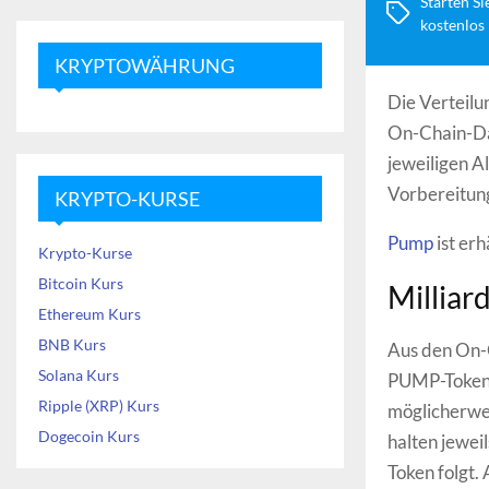
Starten Si
kostenlos
KRYPTOWÄHRUNG
Die Verteilu
On-Chain-Dat
jeweiligen Al
Vorbereitung
KRYPTO-KURSE
Pump
ist erh
Krypto-Kurse
Bitcoin Kurs
Milliar
Ethereum Kurs
BNB Kurs
Aus den On-C
Solana Kurs
PUMP-Token e
Ripple (XRP) Kurs
möglicherwei
Dogecoin Kurs
halten jewei
Token folgt.