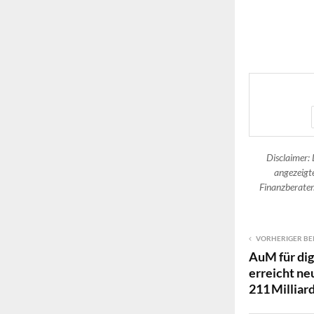
Disclaimer: 
angezeigte
Finanzberater.
VORHERIGER BE
AuM für di
erreicht n
211 Millia