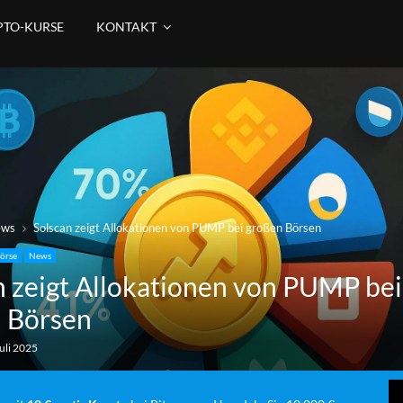
PTO-KURSE
KONTAKT
ews
Solscan zeigt Allokationen von PUMP bei großen Börsen
örse
News
n zeigt Allokationen von PUMP bei
 Börsen
uli 2025