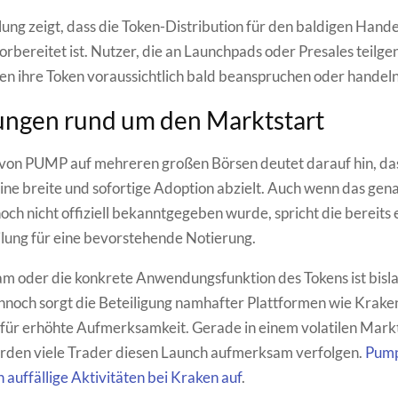
lung zeigt, dass die Token-Distribution für den baldigen Hande
vorbereitet ist. Nutzer, die an Launchpads oder Presales teil
n ihre Token voraussichtlich bald beanspruchen oder handel
ungen rund um den Marktstart
 von PUMP auf mehreren großen Börsen deutet darauf hin, da
eine breite und sofortige Adoption abzielt. Auch wenn das ge
noch nicht offiziell bekanntgegeben wurde, spricht die bereits 
lung für eine bevorstehende Notierung.
m oder die konkrete Anwendungsfunktion des Tokens ist bisl
noch sorgt die Beteiligung namhafter Plattformen wie Krake
für erhöhte Aufmerksamkeit. Gerade in einem volatilen Mark
erden viele Trader diesen Launch aufmerksam verfolgen.
Pump
h auffällige Aktivitäten bei Kraken auf
.