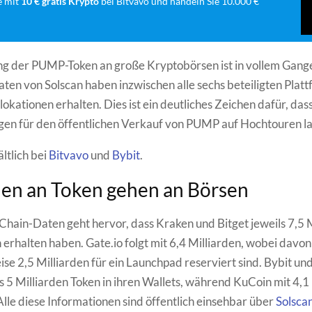
e mit
10 € gratis Krypto
bei Bitvavo und handeln Sie 10.000 €
ng der PUMP-Token an große Kryptobörsen ist in vollem Gange
en von Solscan haben inzwischen alle sechs beteiligten Platt
lokationen erhalten. Dies ist ein deutliches Zeichen dafür, dass
en für den öffentlichen Verkauf von PUMP auf Hochtouren la
ältlich bei
Bitvavo
und
Bybit
.
den an Token gehen an Börsen
hain-Daten geht hervor, dass Kraken und Bitget jeweils 7,5 
rhalten haben. Gate.io folgt mit 6,4 Milliarden, wobei davon
se 2,5 Milliarden für ein Launchpad reserviert sind. Bybit 
ls 5 Milliarden Token in ihren Wallets, während KuCoin mit 4,1
 Alle diese Informationen sind öffentlich einsehbar über
Solscan