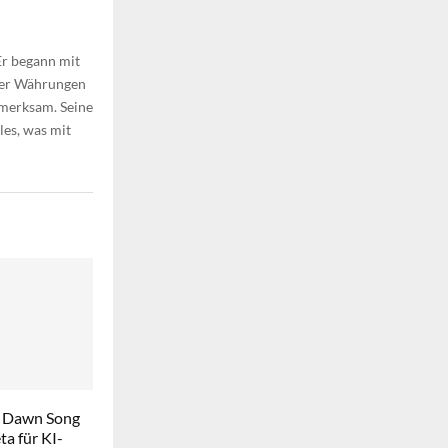
Er begann mit
aler Währungen
fmerksam. Seine
les, was mit
 Dawn Song
a für KI-