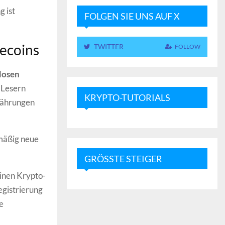
g ist
FOLGEN SIE UNS AUF X
mecoins
TWITTER
FOLLOW
losen
 Lesern
KRYPTO-TUTORIALS
währungen
mäßig neue
GRÖSSTE STEIGER
einen Krypto-
egistrierung
e