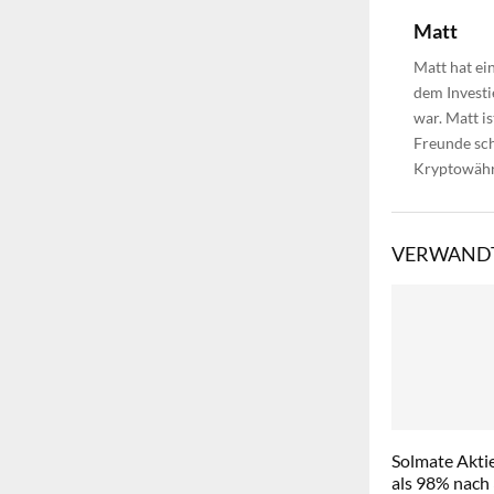
Matt
Matt hat ei
dem Investi
war. Matt i
Freunde sch
Kryptowähr
VERWANDT
Solmate Aktie
als 98% nach