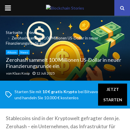
PRIMARY
MENU
Startseite
News
Zerohash sammelt 100 Millionen US-Dollar in neuer
Finanzierungsrunde ein
Altcoin
News
Zerohash sammelt 100 Millionen US-Dollar in neuer
Finanzierungsrunde ein
von
Klaas Koop
12 Juli 2025
JETZT
Starten Sie mit
10 € gratis Krypto
bei Bitvavo
und handeln Sie 10.000 € kostenlos
STARTEN
Stablecoins sind in der Kryptowelt gefragter denn je.
Zerohash – ein Unternehmen, das Infrastruktur für