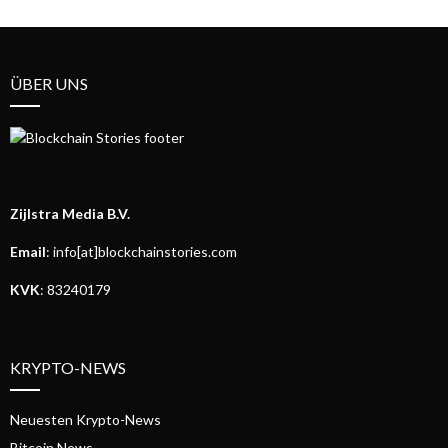
ÜBER UNS
Zijlstra Media B.V.
Email
: info[at]blockchainstories.com
KVK
: 83240179
KRYPTO-NEWS
Neuesten Krypto-News
Bitcoin News