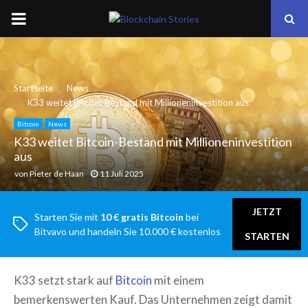
PRIMARY
MENU
Startseite
News
K33 weitet Bitcoin-Bestand mit Millioneninvestition aus
Bitcoin
News
K33 weitet Bitcoin-Bestand mit Millioneninvestition
aus
von
Pieter de Haan
11 Juli 2025
JETZT
Starten Sie mit
10 € gratis Bitcoin
bei
Bitvavo und handeln Sie 10.000 € kostenlos
STARTEN
K33 setzt stark auf
Bitcoin
mit einem
bemerkenswerten Kauf. Das Unternehmen zeigt damit