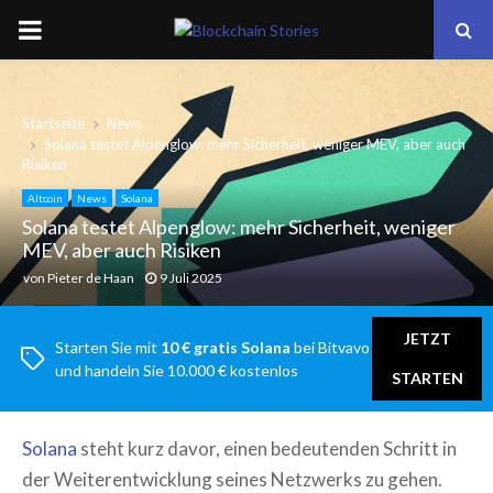
PRIMARY
MENU
Startseite
News
Solana testet Alpenglow: mehr Sicherheit, weniger MEV, aber auch
Risiken
Altcoin
News
Solana
Solana testet Alpenglow: mehr Sicherheit, weniger
MEV, aber auch Risiken
von
Pieter de Haan
9 Juli 2025
JETZT
Starten Sie mit
10 € gratis Solana
bei Bitvavo
und handeln Sie 10.000 € kostenlos
STARTEN
Solana
steht kurz davor, einen bedeutenden Schritt in
der Weiterentwicklung seines Netzwerks zu gehen.