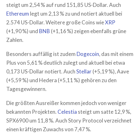
steigt um 2,54 % auf rund 151,85 US-Dollar. Auch
Ethereum
legt um 2,13 % zu und notiert aktuell bei
2.574 US-Dollar. Weitere große Coins wie
XRP
(+1,90 %) und
BNB
(+1,16 %) zeigen ebenfalls grüne
Zahlen.
Besonders auffällig ist zudem
Dogecoin
, das mit einem
Plus von 5,61 % deutlich zulegt und aktuell bei etwa
0,173 US-Dollar notiert. Auch
Stellar
(+5,19 %), Aave
(+5,59 %) und Hedera (+5,11 %) gehören zu den
Tagesgewinnern.
Die größten Ausreißer kommen jedoch von weniger
bekannten Projekten.
Celestia
steigt um satte 12,9 %,
SPX6900 um 11,8 %. Auch Story Protocol verzeichnet
einen kräftigen Zuwachs von 7,47 %.