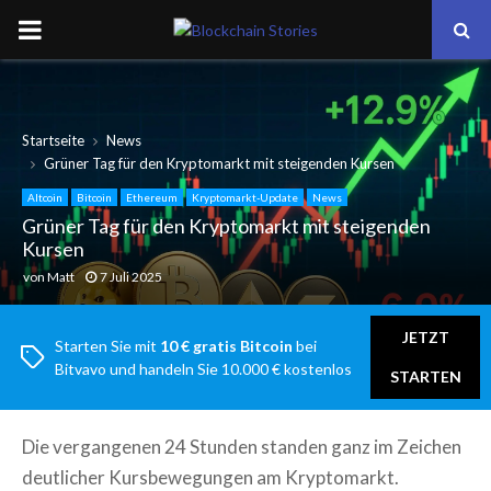
PRIMARY
MENU
Startseite
News
Grüner Tag für den Kryptomarkt mit steigenden Kursen
Altcoin
Bitcoin
Ethereum
Kryptomarkt-Update
News
Grüner Tag für den Kryptomarkt mit steigenden
Kursen
von
Matt
7 Juli 2025
JETZT
Starten Sie mit
10 € gratis Bitcoin
bei
Bitvavo und handeln Sie 10.000 € kostenlos
STARTEN
Die vergangenen 24 Stunden standen ganz im Zeichen
deutlicher Kursbewegungen am Kryptomarkt.