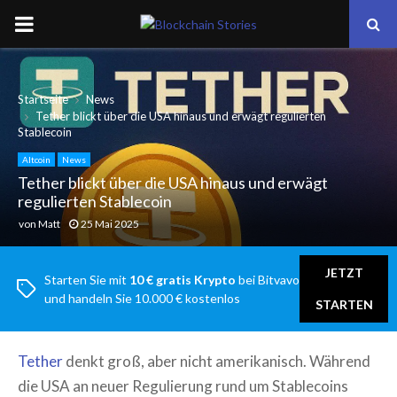
PRIMARY
MENU
Startseite
News
Tether blickt über die USA hinaus und erwägt regulierten
Stablecoin
Altcoin
News
Tether blickt über die USA hinaus und erwägt
regulierten Stablecoin
von
Matt
25 Mai 2025
JETZT
Starten Sie mit
10 € gratis Krypto
bei Bitvavo
und handeln Sie 10.000 € kostenlos
STARTEN
Tether
denkt groß, aber nicht amerikanisch. Während
die USA an neuer Regulierung rund um Stablecoins