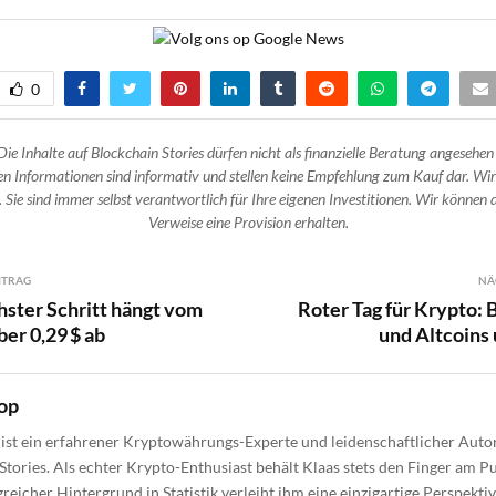
0
Die Inhalte auf Blockchain Stories dürfen nicht als finanzielle Beratung angesehen
n Informationen sind informativ und stellen keine Empfehlung zum Kauf dar. Wir
 Sie sind immer selbst verantwortlich für Ihre eigenen Investitionen. Wir können d
Verweise eine Provision erhalten.
ITRAG
NÄ
ster Schritt hängt vom
Roter Tag für Krypto: 
er 0,29 $ ab
und Altcoins
op
ist ein erfahrener Kryptowährungs-Experte und leidenschaftlicher Autor
Stories. Als echter Krypto-Enthusiast behält Klaas stets den Finger am Pu
reicher Hintergrund in Statistik verleiht ihm eine einzigartige Perspektiv