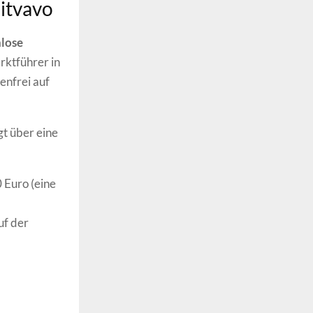
Bitvavo
nlose
rktführer in
enfrei auf
t über eine
 Euro (eine
uf der