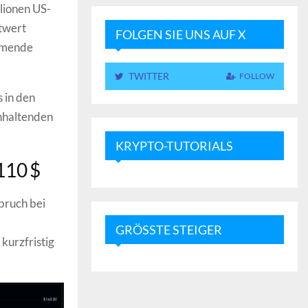
lionen US-
mtwert
FOLGEN SIE UNS AUF X
ehmende
TWITTER
FOLLOW
s in den
anhaltenden
KRYPTO-TUTORIALS
110 $
bruch bei
GRÖSSTE STEIGER
kurzfristig