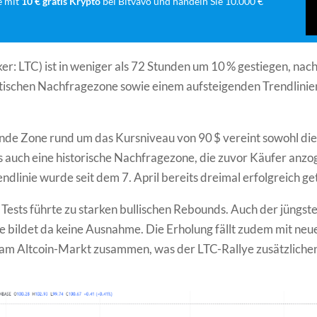
e mit
10 € gratis Krypto
bei Bitvavo und handeln Sie 10.000 €
ker: LTC) ist in weniger als 72 Stunden um 10 % gestiegen, nac
itischen Nachfragezone sowie einem aufsteigenden Trendlini
de Zone rund um das Kursniveau von 90 $ vereint sowohl die
ls auch eine historische Nachfragezone, die zuvor Käufer anzo
ndlinie wurde seit dem 7. April bereits dreimal erfolgreich ge
 Tests führte zu starken bullischen Rebounds. Auch der jüngst
 bildet da keine Ausnahme. Die Erholung fällt zudem mit ne
am Altcoin-Markt zusammen, was der LTC-Rallye zusätzlichen