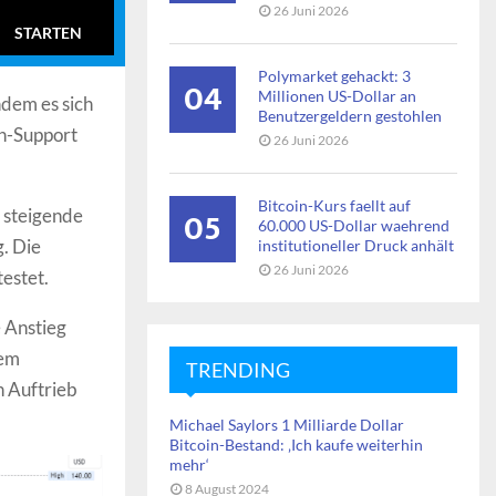
26 Juni 2026
STARTEN
Polymarket gehackt: 3
04
Millionen US-Dollar an
hdem es sich
Benutzergeldern gestohlen
en-Support
26 Juni 2026
Bitcoin-Kurs faellt auf
05
 steigende
60.000 US-Dollar waehrend
g. Die
institutioneller Druck anhält
26 Juni 2026
testet.
e Anstieg
uem
TRENDING
 Auftrieb
Michael Saylors 1 Milliarde Dollar
Bitcoin-Bestand: ‚Ich kaufe weiterhin
mehr‘
8 August 2024