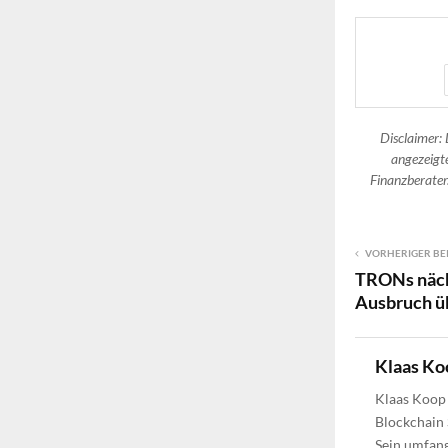
Disclaimer: 
angezeigte
Finanzberater.
VORHERIGER BE
TRONs näch
Ausbruch üb
Klaas Ko
Klaas Koop 
Blockchain 
Sein umfang