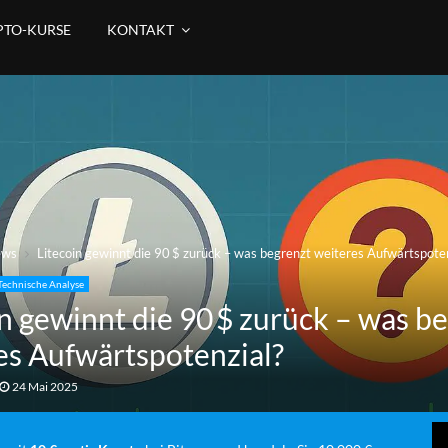
PTO-KURSE
KONTAKT
ews
Litecoin gewinnt die 90 $ zurück – was begrenzt weiteres Aufwärtspoten
Technische Analyse
in gewinnt die 90 $ zurück – was b
es Aufwärtspotenzial?
24 Mai 2025