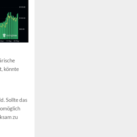
ärische
, könnte
d. Sollte das
womöglich
rksam zu