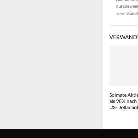
Kursbewegun
in verständ
VERWANDT
Solmate Aktie
als 98% nach
US-Dollar So