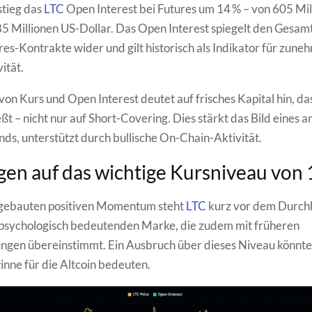
stieg das
LTC
Open Interest bei Futures um 14 % – von 605 Mil
85 Millionen US-Dollar. Das Open Interest spiegelt den Gesa
res-Kontrakte wider und gilt historisch als Indikator für zun
ität.
von Kurs und Open Interest deutet auf frisches Kapital hin, da
eßt – nicht nur auf Short-Covering. Dies stärkt das Bild eines 
ds, unterstützt durch bullische On-Chain-Aktivität.
gen auf das wichtige Kursniveau von 
gebauten positiven Momentum steht
LTC
kurz vor dem Durch
 psychologisch bedeutenden Marke, die zudem mit früheren
en übereinstimmt. Ein Ausbruch über dieses Niveau könnte 
nne für die Altcoin bedeuten.