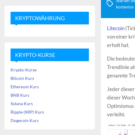
Starten Si
kostenlos
KRYPTOWÄHRUNG
Litecoin
(Tic
von einer kr
erholt hat.
KRYPTO-KURSE
Die bedeuten
Trendlinie a
Krypto-Kurse
genannte Tre
Bitcoin Kurs
Ethereum Kurs
Jeder dieser
BNB Kurs
dieser Woche
Solana Kurs
Optimismus 
Ripple (XRP) Kurs
verleiht.
Dogecoin Kurs