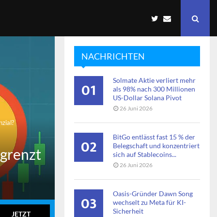
NACHRICHTEN
Solmate Aktie verliert mehr
01
als 98% nach 300 Millionen
US-Dollar Solana Pivot
26 Juni 2026
zial?
BitGo entlässt fast 15 % der
02
Belegschaft und konzentriert
egrenzt
sich auf Stablecoins...
26 Juni 2026
Oasis-Gründer Dawn Song
03
wechselt zu Meta für KI-
Sicherheit
JETZT