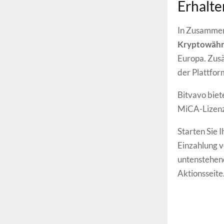
Erhalte
In Zusammen
Kryptowäh
Europa. Zusä
der Plattfo
Bitvavo biet
MiCA-Lizenz
Starten Sie
Einzahlung vo
untenstehend
Aktionsseite