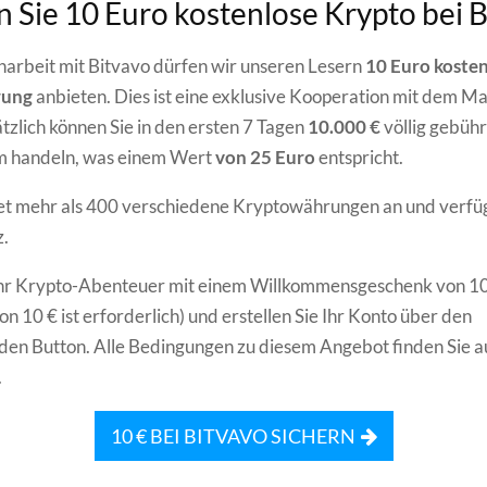
n Sie 10 Euro kostenlose Krypto bei 
arbeit mit Bitvavo dürfen wir unseren Lesern
10 Euro koste
rung
anbieten. Dies ist eine exklusive Kooperation mit dem Ma
tzlich können Sie in den ersten 7 Tagen
10.000 €
völlig gebühr
rm handeln, was einem Wert
von 25 Euro
entspricht.
et mehr als 400 verschiedene Kryptowährungen an und verfüg
.
 Ihr Krypto-Abenteuer mit einem Willkommensgeschenk von 10
n 10 € ist erforderlich) und erstellen Sie Ihr Konto über den
en Button. Alle Bedingungen zu diesem Angebot finden Sie a
.
10 € BEI BITVAVO SICHERN