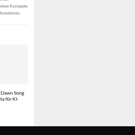
plexe Konzepte
 Investoren.
 Dawn Song
a für KI-