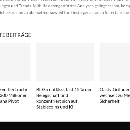
gen und Trends. Mithilfe datengestützter Analysen gelingt es ihm, kom
liche Sprache zu übersetzen, sowohl für Einsteiger als auch für erfahrene
E BEITRÄGE
 verliert mehr
BitGo entlässt fast 15 % der
Oasis-Gründer
 300 Millionen
Belegschaft und
wechselt zu Met
lana Pivot
konzentriert sich auf
Sicherheit
Stablecoins und KI