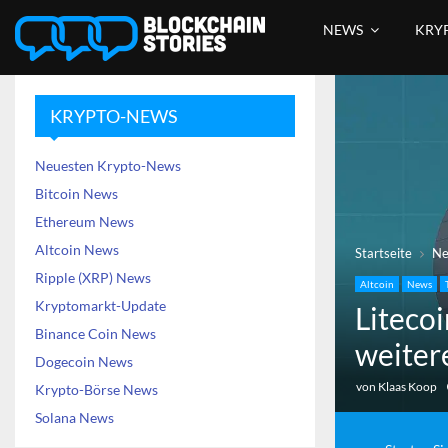
NEWS
KRY
KRYPTO-NEWS
Neuesten Krypto-News
Bitcoin News
Ethereum News
Altcoin News
Startseite
N
Ripple (XRP) News
Altcoin
News
Kryptomarkt-Update
Liteco
Binance Coin News
weiter
Dogecoin News
von
Klaas Koop
Krypto-Börse News
Solana News