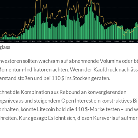
glass
Investoren sollten wachsam auf abnehmende Volumina oder b
 Momentum-Indikatoren achten. Wenn der Kaufdruck nachlässt
rstand stoßen und bei 110 $ ins Stocken geraten.
chnet die Kombination aus Rebound an konvergierenden
gsniveaus und steigendem Open Interest ein konstruktives Bil
halten, könnte Litecoin bald die 110 $-Marke testen – und 
hreiten. Kurz gesagt: Es lohnt sich, diesen Kursverlauf aufme