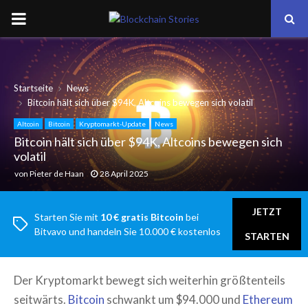
PRIMARY
MENU
Startseite
News
Bitcoin hält sich über $94K, Altcoins bewegen sich volatil
Altcoin
Bitcoin
Kryptomarkt-Update
News
Bitcoin hält sich über $94K, Altcoins bewegen sich
volatil
von
Pieter de Haan
28 April 2025
JETZT
Starten Sie mit
10 € gratis Bitcoin
bei
Bitvavo und handeln Sie 10.000 € kostenlos
STARTEN
Der Kryptomarkt bewegt sich weiterhin größtenteils
seitwärts.
Bitcoin
schwankt um $94.000 und
Ethereum