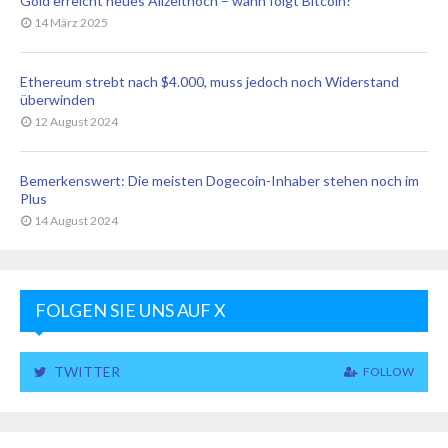
Gold erreicht neues Allzeithoch – wann folgt Bitcoin?
14 März 2025
Ethereum strebt nach $4.000, muss jedoch noch Widerstand
überwinden
12 August 2024
Bemerkenswert: Die meisten Dogecoin-Inhaber stehen noch im
Plus
14 August 2024
FOLGEN SIE UNS AUF X
TWITTER
FOLLOW