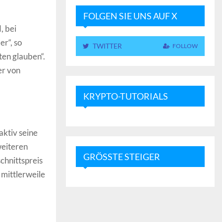
FOLGEN SIE UNS AUF X
, bei
r“, so
TWITTER
FOLLOW
ten glauben“.
er von
KRYPTO-TUTORIALS
aktiv seine
weiteren
GRÖSSTE STEIGER
chnittspreis
mittlerweile