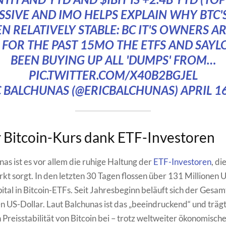
SSIVE AND IMO HELPS EXPLAIN WHY BTC'S
N RELATIVELY STABLE: BC IT'S OWNERS 
! FOR THE PAST 15MO THE ETFS AND SAYL
BEEN BUYING UP ALL 'DUMPS' FROM…
PIC.TWITTER.COM/X40B2BGJEL
C BALCHUNAS (@ERICBALCHUNAS)
APRIL 1
r Bitcoin-Kurs dank ETF-Investoren
as ist es vor allem die ruhige Haltung der
ETF-Investoren
, di
t sorgt. In den letzten 30 Tagen flossen über 131 Millionen 
ital in Bitcoin-ETFs. Seit Jahresbeginn beläuft sich der Gesam
en US-Dollar. Laut Balchunas ist das „beeindruckend“ und trä
 Preisstabilität von Bitcoin bei – trotz weltweiter ökonomisch