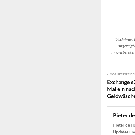
Disclaimer: 
angezeigte
Finanzberater.
VORHERIGER BE
Exchange eX
Mai ein nac
Geldwäsche
Pieter d
Pieter de H
Updates und