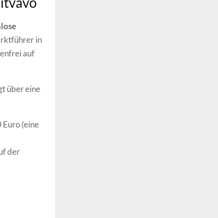
Bitvavo
nlose
rktführer in
enfrei auf
t über eine
 Euro (eine
uf der