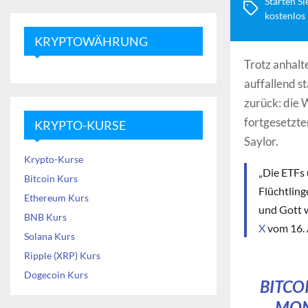
Starten Si
kostenlos
KRYPTOWÄHRUNG
Trotz anhalt
auffallend s
zurück: die 
fortgesetzt
KRYPTO-KURSE
Saylor.
Krypto-Kurse
„Die ETFs 
Bitcoin Kurs
Flüchtlin
Ethereum Kurs
und Gott 
BNB Kurs
X
vom 16. 
Solana Kurs
Ripple (XRP) Kurs
Dogecoin Kurs
BITCO
MON