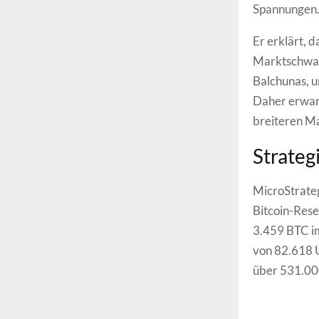
Spannungen
Er erklärt, 
Marktschwank
Balchunas, un
Daher erwart
breiteren M
Strateg
MicroStrate
Bitcoin-Res
3.459 BTC im
von 82.618 U
über 531.00