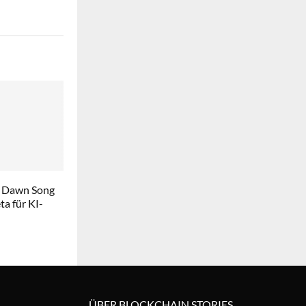
 Dawn Song
a für KI-
ÜBER BLOCKCHAIN STORIES