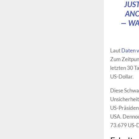
JUS
ANO
— WA
Laut
Daten v
Zum Zeitpunk
letzten 30 T
US-Dollar.
Diese Schwan
Unsicherheit
US-Präsident
USA. Dennoch
73.679 US-D