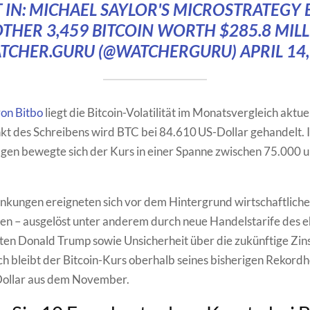
T IN: MICHAEL SAYLOR'S MICROSTRATEGY 
THER 3,459 BITCOIN WORTH $285.8 MILL
TCHER.GURU (@WATCHERGURU)
APRIL 14
on Bitbo
liegt die Bitcoin-Volatilität im Monatsvergleich aktuel
t des Schreibens wird BTC bei 84.610 US-Dollar gehandelt. 
agen bewegte sich der Kurs in einer Spanne zwischen 75.000 
kungen ereigneten sich vor dem Hintergrund wirtschaftliche
en – ausgelöst unter anderem durch neue Handelstarife des 
en Donald Trump sowie Unsicherheit über die zukünftige Zins
 bleibt der Bitcoin-Kurs oberhalb seines bisherigen Rekord
ollar aus dem November.