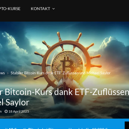
PTO-KURSE
KONTAKT
ews
Stabiler Bitcoin-Kurs dank ETF-Zuflüssen und Michael Saylor
er Bitcoin-Kurs dank ETF-Zuflüsse
l Saylor
an
18 April 2025