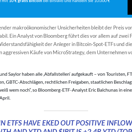
e mit
10 € gratis Bitcoin
bei Bitvavo und handeln Sie 10.000 €
ender makroökonomischer Unsicherheiten bleibt der Preis von
tabil. Ein Analyst von Bloomberg führt dies vor allem auf zwei
Widerstandsfähigkeit der Anleger in Bitcoin-Spot-ETFs und di
en aggressiven Käufe von MicroStrategy, dem Unternehmen v
und Saylor haben alle ‚Abfallstellen‘ aufgekauft – von Touristen, F
gen, GBTC-Abschlägen, rechtlichen Freigaben, staatlichen Besch
weiß wem noch“, so Bloomberg-ETF-Analyst Eric Balchunas in ei
April.
IN ETFS HAVE EKED OUT POSITIVE INFLOW
TH AND YTD AND
$IBIT
IS +2.4B YTD (TOP