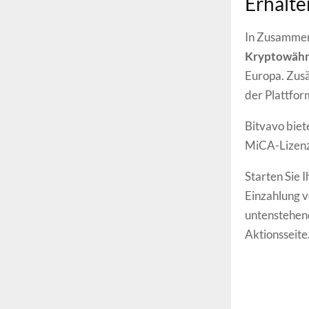
Erhalte
In Zusammen
Kryptowäh
Europa. Zusä
der Plattfo
Bitvavo biet
MiCA-Lizenz
Starten Sie
Einzahlung vo
untenstehend
Aktionsseite