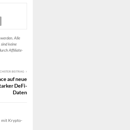
 werden. Alle
 sind keine
urch Affiliate-
CHSTER BEITRAG
nce auf neue
tarker DeFi-
Daten
r mit Krypto-