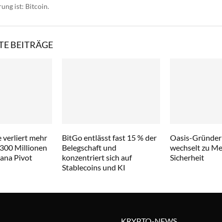
ng ist: Bitcoin.
E BEITRÄGE
 verliert mehr
BitGo entlässt fast 15 % der
Oasis-Gründer
 300 Millionen
Belegschaft und
wechselt zu Met
lana Pivot
konzentriert sich auf
Sicherheit
Stablecoins und KI
KRYPTO-NEWS