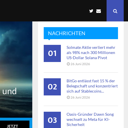
NACHRICHTEN
Solmate Aktie verliert mehr
01
als 98% nach 300 Millionen
US-Dollar Solana Pivot
26 Juni 2026
BitGo entlässt fast 15 % der
02
Belegschaft und konzentriert
n und
sich auf Stablecoins...
26 Juni 2026
Oasis-Gründer Dawn Song
03
wechselt zu Meta für KI-
Sicherheit
JETZT