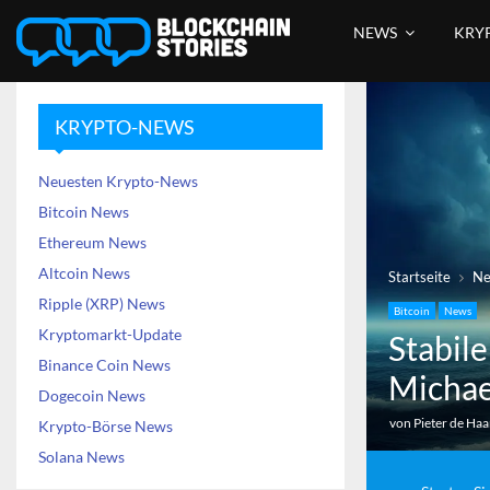
NEWS
KRY
KRYPTO-NEWS
Neuesten Krypto-News
Bitcoin News
Ethereum News
Altcoin News
Startseite
N
Ripple (XRP) News
Bitcoin
News
Kryptomarkt-Update
Stabil
Binance Coin News
Michae
Dogecoin News
von
Pieter de Ha
Krypto-Börse News
Solana News