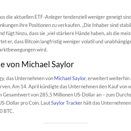
.
dass die aktuellen ETF-Anleger tendenziell weniger geneigt sind
ungen ihre Positionen zu verkaufen. „Die Inhaber sind stabile
d fügt hinzu, dass sie „viel stärkere Hände haben, als die meis
et er, dass Bitcoin langfristig weniger volatil und unabhängig
arktbewegungen wird.
ie von Michael Saylor
gy, das Unternehmen von
Michael Saylor
, erweitert weiterhin 
erven. Am 14. April kündigte das Unternehmen den Kauf von 
 Gesamtwert von 285,5 Millionen US-Dollar an – zum Durchs
S-Dollar pro Coin. Laut
Saylor Tracker
hält das Unternehmen 
0 BTC.