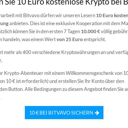
n Sie 10 Euro kostenlose Krypto bei 
arbeit mit Bitvavo dürfen wir unseren Lesern
10 Euro koste
rung
anbieten. Dies ist eine exklusive Kooperation mit dem Ma
tzlich können Sie in den ersten 7 Tagen
10.000 €
völlig gebühr
rm handeln, was einem Wert
von 25 Euro
entspricht.
et mehr als 400 verschiedene Kryptowährungen an und verfüg
.
 Ihr Krypto-Abenteuer mit einem Willkommensgeschenk von 10
n 10 € ist erforderlich) und erstellen Sie Ihr Konto über den
en Button. Alle Bedingungen zu diesem Angebot finden Sie a
.
10 € BEI BITVAVO SICHERN