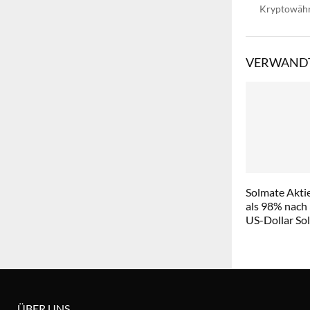
Kryptowähru
VERWANDT
Solmate Aktie
als 98% nach
US-Dollar So
ÜBER UNS