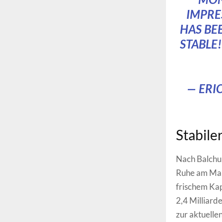
IMPRE
HAS BEE
STABLE
— ERI
Stabile
Nach Balchun
Ruhe am Mark
frischem Kap
2,4 Milliard
zur aktuellen