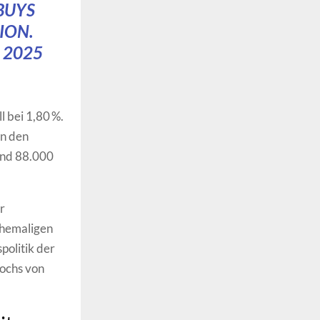
BUYS
ION.
, 2025
l bei 1,80 %.
In den
und 88.000
r
ehemaligen
politik der
hochs von