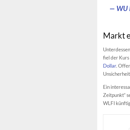
— WU 
Markt e
Unterdesse
fiel der Kurs
Dollar
. Offe
Unsicherheit
Ein interess
Zeitpunkt“ s
WLFI künftig