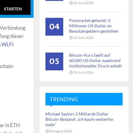
26 Juni 2026
STARTEN
Polymarket gehackt: 3
04
Millionen US-Dollar an
n Verbindung
Benutzergeldern gestohlen
fang dieser
26 Juni 2026
h
WLFI
Bitcoin-Kurs faellt auf
05
60.000 US-Dollar waehrend
kchain-
institutioneller Druck anhält
26 Juni 2026
TRENDING
Michael Saylors 1 Milliarde Dollar
e
Bitcoin-Bestand: ‚Ich kaufe weiterhin
lar in ETH
mehr‘
8 August 2024