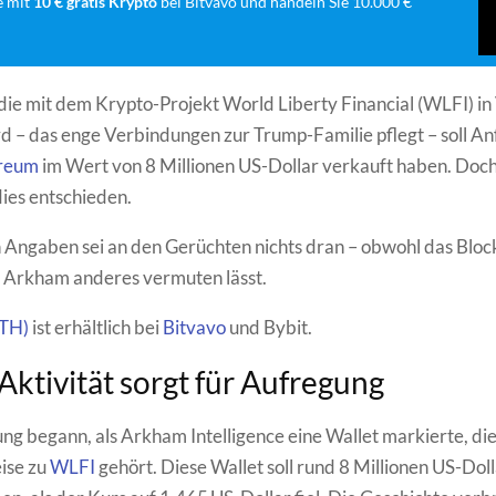
e mit
10 € gratis Krypto
bei Bitvavo und handeln Sie 10.000 €
 die mit dem Krypto-Projekt World Liberty Financial (WLFI) i
d – das enge Verbindungen zur Trump-Familie pflegt – soll An
reum
im Wert von 8 Millionen US-Dollar verkauft haben. Doc
ies entschieden.
 Angaben sei an den Gerüchten nichts dran – obwohl das Bloc
l Arkham anderes vermuten lässt.
ETH)
ist erhältlich bei
Bitvavo
und Bybit.
Aktivität sorgt für Aufregung
ng begann, als Arkham Intelligence eine Wallet markierte, di
ise zu
WLFI
gehört. Diese Wallet soll rund 8 Millionen US-Dol