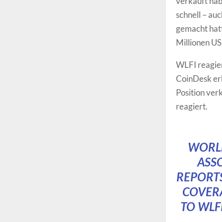
verkauft hab
schnell – au
gemacht hatt
Millionen US-
WLFI reagier
CoinDesk erk
Position ver
reagiert.
WORLD
ASSO
REPORTS
COVERA
TO WLF