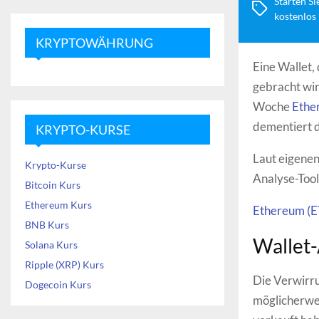
Starten Si
kostenlos
KRYPTOWÄHRUNG
Eine Wallet,
gebracht wir
Woche
Ethe
dementiert d
KRYPTO-KURSE
Laut eigenen
Krypto-Kurse
Analyse-Too
Bitcoin Kurs
Ethereum Kurs
Ethereum (
BNB Kurs
Wallet-
Solana Kurs
Ripple (XRP) Kurs
Die Verwirru
Dogecoin Kurs
möglicherwe