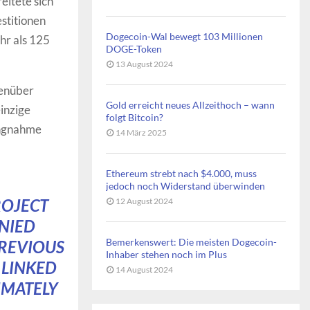
eitete sich
estitionen
Dogecoin-Wal bewegt 103 Millionen
hr als 125
DOGE-Token
13 August 2024
genüber
Gold erreicht neues Allzeithoch – wann
einzige
folgt Bitcoin?
lungnahme
14 März 2025
Ethereum strebt nach $4.000, muss
jedoch noch Widerstand überwinden
ROJECT
12 August 2024
ENIED
Bemerkenswert: Die meisten Dogecoin-
PREVIOUS
Inhaber stehen noch im Plus
 LINKED
14 August 2024
IMATELY