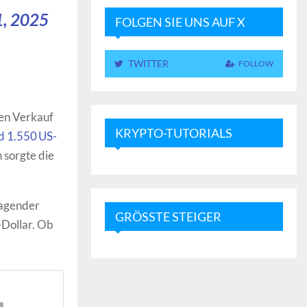
1, 2025
FOLGEN SIE UNS AUF X
TWITTER
FOLLOW
en Verkauf
KRYPTO-TUTORIALS
nd 1.550 US-
 sorgte die
ragender
GRÖSSTE STEIGER
-Dollar. Ob