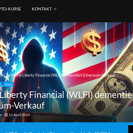
PTO-KURSE
KONTAKT
ews
World Liberty Financial (WLFI) dementiert Ethereum-Verkauf
m
News
Liberty Financial (WLFI) dementie
um-Verkauf
an
11 April 2025