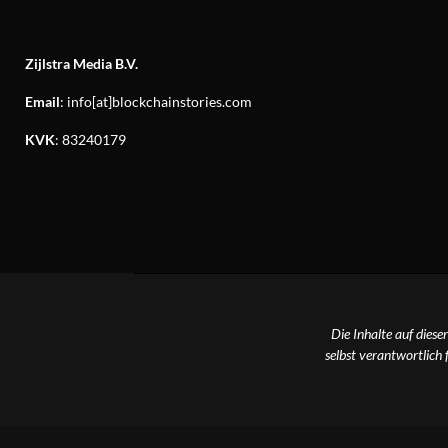
Zijlstra Media B.V.
Email
: info[at]blockchainstories.com
KVK
: 83240179
Die Inhalte auf diese
selbst verantwortlich 