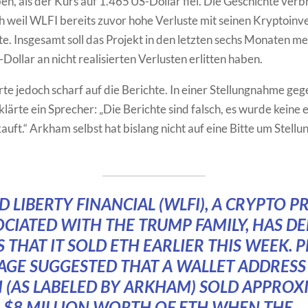
en, als der Kurs auf 1.465 US-Dollar fiel. Die Geschichte verbr
ch weil WLFI bereits zuvor hohe Verluste mit seinen Kryptoinv
e. Insgesamt soll das Projekt in den letzten sechs Monaten me
Dollar an nicht realisierten Verlusten erlitten haben.
te jedoch scharf auf die Berichte. In einer Stellungnahme ge
lärte ein Sprecher: „Die Berichte sind falsch, es wurde keine 
kauft.“ Arkham selbst hat bislang nicht auf eine Bitte um Stel
 LIBERTY FINANCIAL (WLFI), A CRYPTO P
CIATED WITH THE TRUMP FAMILY, HAS D
 THAT IT SOLD ETH EARLIER THIS WEEK. 
GE SUGGESTED THAT A WALLET ADDRESS
I (AS LABELED BY ARKHAM) SOLD APPROX
$8 MILLION WORTH OF ETH WHEN THE…