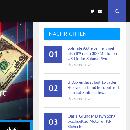
NACHRICHTEN
Solmate Aktie verliert mehr
01
als 98% nach 300 Millionen
US-Dollar Solana Pivot
26 Juni 2026
BitGo entlässt fast 15 % der
02
Belegschaft und konzentriert
rt
sich auf Stablecoins...
26 Juni 2026
Oasis-Gründer Dawn Song
03
wechselt zu Meta für KI-
Sicherheit
JETZT