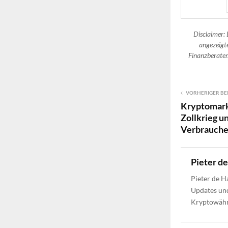
Disclaimer: 
angezeigte
Finanzberater.
VORHERIGER BE
Kryptomark
Zollkrieg 
Verbrauche
Pieter d
Pieter de H
Updates und
Kryptowähru