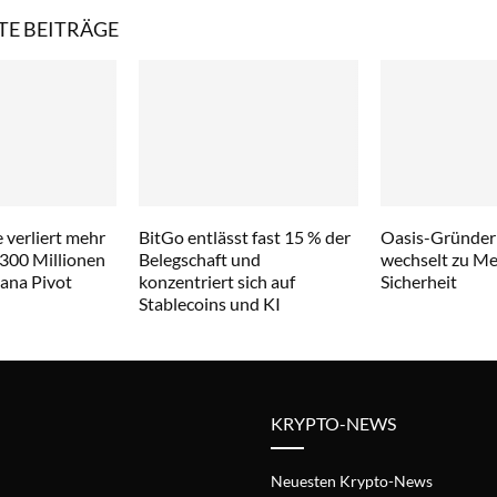
E BEITRÄGE
 verliert mehr
BitGo entlässt fast 15 % der
Oasis-Gründer
 300 Millionen
Belegschaft und
wechselt zu Met
lana Pivot
konzentriert sich auf
Sicherheit
Stablecoins und KI
KRYPTO-NEWS
Neuesten Krypto-News