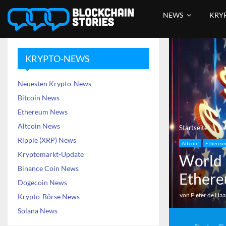
NEWS
KRY
KRYPTO-NEWS
Neuesten Krypto-News
Bitcoin News
Ethereum News
Altcoin News
Startseite
N
Ripple (XRP) News
Altcoin
Ethereu
Kryptomarkt-Update
World 
Binance Coin News
Ethere
Dogecoin News
von
Pieter de Ha
Krypto-Börse News
Solana News