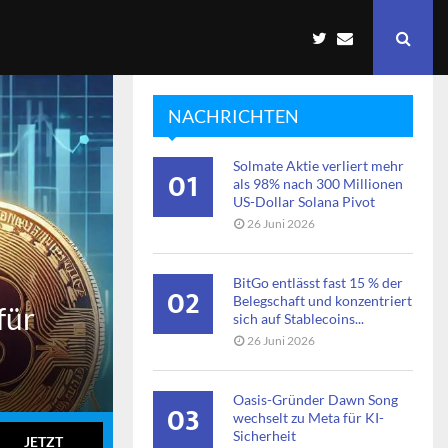
NACHRICHTEN
Solmate Aktie verliert mehr
01
als 98% nach 300 Millionen
US-Dollar Solana Pivot
26 Juni 2026
BitGo entlässt fast 15 % der
02
Belegschaft und konzentriert
für
sich auf Stablecoins...
26 Juni 2026
Oasis-Gründer Dawn Song
03
wechselt zu Meta für KI-
Sicherheit
JETZT