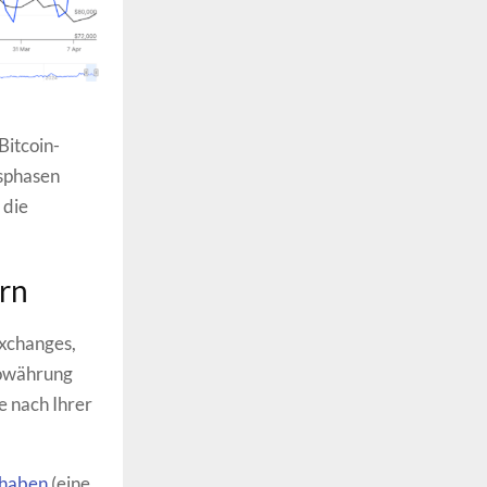
Bitcoin-
gsphasen
 die
ern
Exchanges,
towährung
e nach Ihrer
thaben
(eine