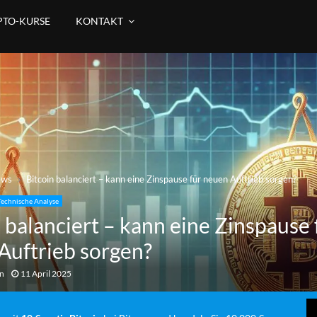
PTO-KURSE
KONTAKT
ews
Bitcoin balanciert – kann eine Zinspause für neuen Auftrieb sorgen?
Technische Analyse
 balanciert – kann eine Zinspause 
Auftrieb sorgen?
an
11 April 2025