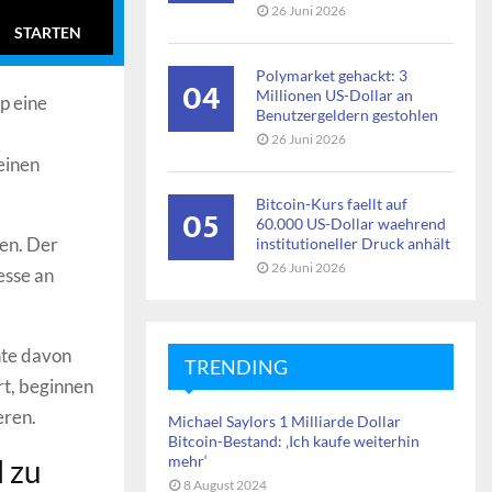
26 Juni 2026
STARTEN
Polymarket gehackt: 3
04
Millionen US-Dollar an
p eine
Benutzergeldern gestohlen
26 Juni 2026
einen
Bitcoin-Kurs faellt auf
05
60.000 US-Dollar waehrend
en. Der
institutioneller Druck anhält
26 Juni 2026
esse an
nte davon
TRENDING
rt, beginnen
eren.
Michael Saylors 1 Milliarde Dollar
Bitcoin-Bestand: ‚Ich kaufe weiterhin
mehr‘
l zu
8 August 2024