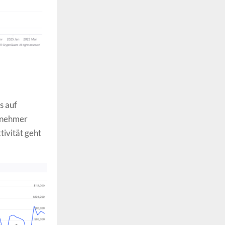
s auf
ilnehmer
ivität geht