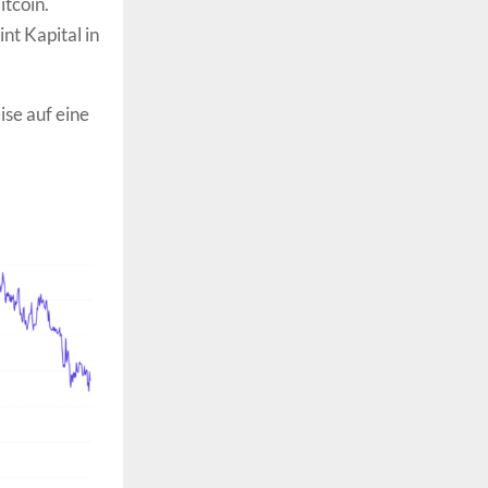
itcoin.
nt Kapital in
ise auf eine