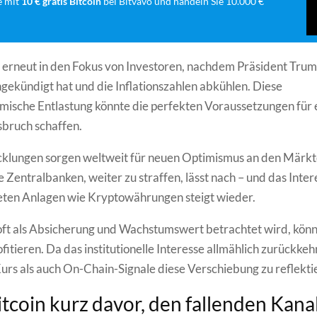
e mit
10 € gratis Bitcoin
bei Bitvavo und handeln Sie 10.000 €
 erneut in den Fokus von Investoren, nachdem Präsident Trum
gekündigt hat und die Inflationszahlen abkühlen. Diese
ische Entlastung könnte die perfekten Voraussetzungen für 
sbruch schaffen.
cklungen sorgen weltweit für neuen Optimismus an den Märkt
e Zentralbanken, weiter zu straffen, lässt nach – und das Inter
eten Anlagen wie Kryptowährungen steigt wieder.
 oft als Absicherung und Wachstumswert betrachtet wird, kön
fitieren. Da das institutionelle Interesse allmählich zurückkeh
urs als auch On-Chain-Signale diese Verschiebung zu reflekti
itcoin kurz davor, den fallenden Kana