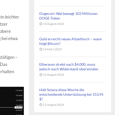
Dogecoin-Wal bewegt 103 Millionen
in leichter
DOGE-Token
tzer
13 August 2024
 obere
 bei etwa
Gold erreicht neues Allzeithoch – wann
folgt Bitcoin?
14 März 2025
tätigen –
 Das
Ethereum strebt nach $4.000, muss
jedoch noch Widerstand überwinden
erhalten
12 August 2024
Hält Solana diese Woche die
entscheidende Unterstützung bei 153,95
$?
11 August 2024