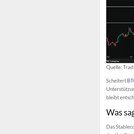
Quelle: Tra
Scheitert
BT
Unterstützu
bleibt entsc
Was sag
Das Stableco