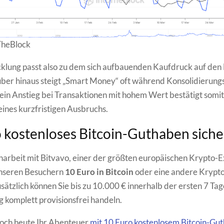
TheBlock
klung passt also zu dem sich aufbauenden Kaufdruck auf den 
ber hinaus steigt „Smart Money“ oft während Konsolidierun
 ein Anstieg bei Transaktionen mit hohem Wert bestätigt somit
eines kurzfristigen Ausbruchs.
 kostenloses Bitcoin-Guthaben sich
rbeit mit Bitvavo, einer der größten europäischen Krypto-
unseren Besuchern
10 Euro in Bitcoin
oder eine andere Kryp
sätzlich können Sie bis zu 10.000 € innerhalb der ersten 7 Tag
g komplett provisionsfrei handeln.
noch heute Ihr Abenteuer
mit 10 Euro kostenlosem Bitcoin-Gu