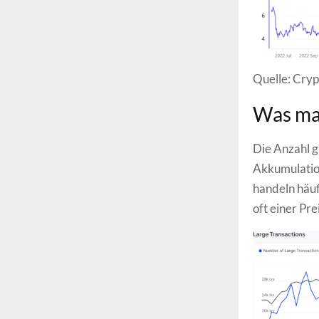
Quelle: Cry
Was ma
Die Anzahl g
Akkumulation
handeln häuf
oft einer Pre