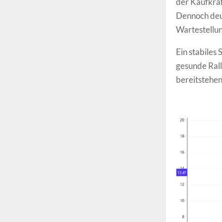
der Kaufkraf
Dennoch deut
Wartestellun
Ein stabiles
gesunde Rall
bereitstehen