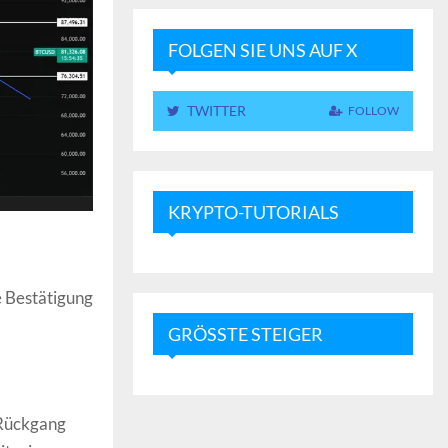
FOLGEN SIE UNS AUF X
TWITTER
FOLLOW
KRYPTO-TUTORIALS
 Bestätigung
GRÖSSTE STEIGER
r Rückgang