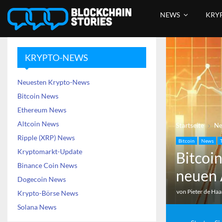
NEWS
KRY
KRYPTO-NEWS
Neuesten Krypto-News
Bitcoin News
Ethereum News
Altcoin News
Startseite
N
Ripple (XRP) News
Bitcoin
News
Kryptomarkt-Update
Bitcoin
Binance Coin News
neuen 
Dogecoin News
von
Pieter de Ha
Krypto-Börse News
Solana News