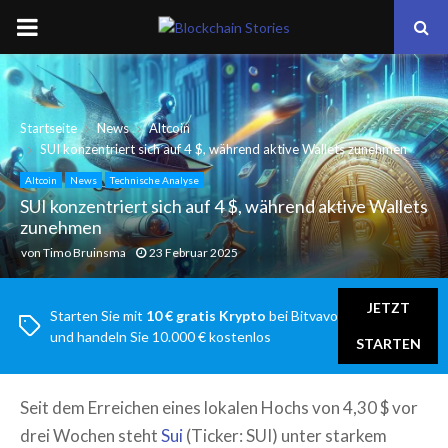
PRIMARY
MENU
Startseite
News
Altcoin
SUI konzentriert sich auf 4 $, während aktive Wallets zunehmen
Altcoin
News
Technische Analyse
SUI konzentriert sich auf 4 $, während aktive Wallets
zunehmen
von
Timo Bruinsma
23 Februar 2025
JETZT
Starten Sie mit
10 € gratis Krypto
bei Bitvavo
und handeln Sie 10.000 € kostenlos
STARTEN
Seit dem Erreichen eines lokalen Hochs von 4,30 $ vor
drei Wochen steht
Sui
(Ticker: SUI) unter starkem