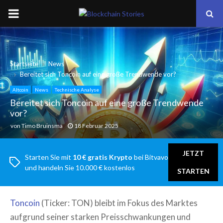
PRIMARY
MENU
Startseite
News
Bereitet sich Toncoin auf eine große Trendwende vor?
Altcoin
News
Technische Analyse
Bereitet sich Toncoin auf eine große Trendwende
vor?
von
Timo Bruinsma
18 Februar 2025
JETZT
Starten Sie mit
10 € gratis Krypto
bei Bitvavo
und handeln Sie 10.000 € kostenlos
STARTEN
Toncoin
(Ticker: TON) bleibt im Fokus des Marktes
aufgrund seiner starken Preisschwankungen und